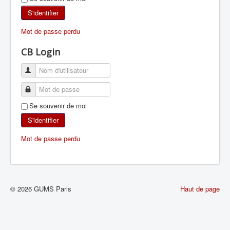
SKI DE RANDONNÉE
S'identifier
Mot de passe perdu
RANDONNÉE PÉDESTRE
CB Login
RANDONNÉE SPORTIVE
Se souvenir de moi
S'identifier
Mot de passe perdu
© 2026 GUMS Paris
Haut de page