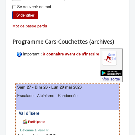
Se souvenir de moi
SKI DE RANDONNÉE
S'identifier
RANDONNÉE PÉDESTRE
Mot de passe perdu
RANDONNÉE SPORTIVE
Programme Cars-Couchettes (archives)
Important :
à connaître avant de s'inscrire
Infos sortie
Sam 27 - Dim 28 - Lun 29 mai 2023
Escalade - Alpinisme - Randonnée
Val d'Isère
Participants
Détourné à Pen-Hir