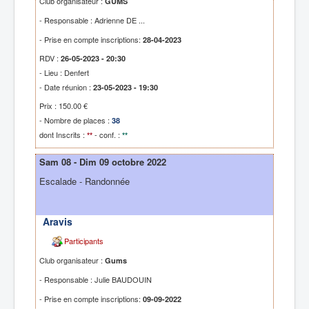
Club organisateur :
GUMS
- Responsable : Adrienne DE ...
- Prise en compte inscriptions:
28-04-2023
RDV :
26-05-2023 - 20:30
- Lieu : Denfert
- Date réunion :
23-05-2023 - 19:30
Prix : 150.00 €
- Nombre de places :
38
dont Inscrits :
- conf. :
**
**
Sam 08 - Dim 09 octobre 2022
Escalade - Randonnée
Aravis
Participants
Club organisateur :
Gums
- Responsable : Julie BAUDOUIN
- Prise en compte inscriptions:
09-09-2022