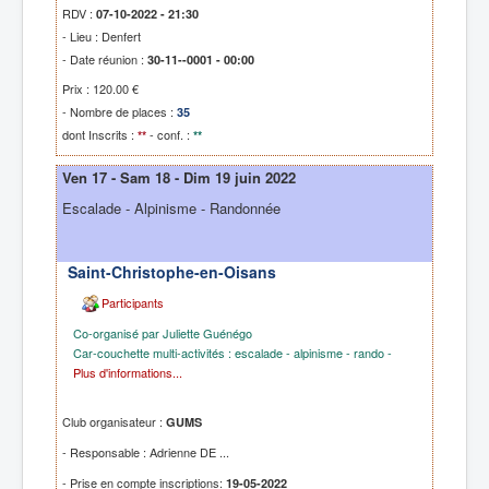
RDV :
07-10-2022 - 21:30
- Lieu : Denfert
- Date réunion :
30-11--0001 - 00:00
Prix : 120.00 €
- Nombre de places :
35
dont Inscrits :
- conf. :
**
**
Ven 17 - Sam 18 - Dim 19 juin 2022
Escalade - Alpinisme - Randonnée
Saint-Christophe-en-Oisans
Participants
Co-organisé par Juliette Guénégo
Car-couchette multi-activités : escalade - alpinisme - rando -
Plus d'informations...
Club organisateur :
GUMS
- Responsable : Adrienne DE ...
- Prise en compte inscriptions:
19-05-2022