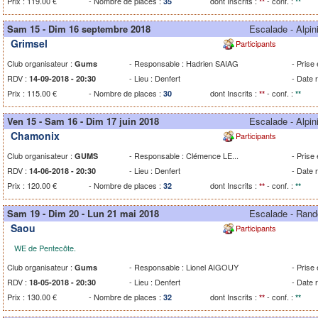
Prix : 119.00 €
- Nombre de places :
dont Inscrits :
- conf. :
35
**
**
Sam 15 - Dim 16 septembre 2018
Escalade - Alpi
Grimsel
Participants
Club organisateur :
- Responsable : Hadrien SAIAG
- Prise
Gums
RDV :
- Lieu : Denfert
- Date 
14-09-2018 - 20:30
Prix : 115.00 €
- Nombre de places :
dont Inscrits :
- conf. :
30
**
**
Ven 15 - Sam 16 - Dim 17 juin 2018
Escalade - Alpi
Chamonix
Participants
Club organisateur :
- Responsable : Clémence LE...
- Prise
GUMS
RDV :
- Lieu : Denfert
- Date 
14-06-2018 - 20:30
Prix : 120.00 €
- Nombre de places :
dont Inscrits :
- conf. :
32
**
**
Sam 19 - Dim 20 - Lun 21 mai 2018
Escalade - Ran
Saou
Participants
WE de Pentecôte.
Club organisateur :
- Responsable : Lionel AIGOUY
- Prise
Gums
RDV :
- Lieu : Denfert
- Date 
18-05-2018 - 20:30
Prix : 130.00 €
- Nombre de places :
dont Inscrits :
- conf. :
32
**
**