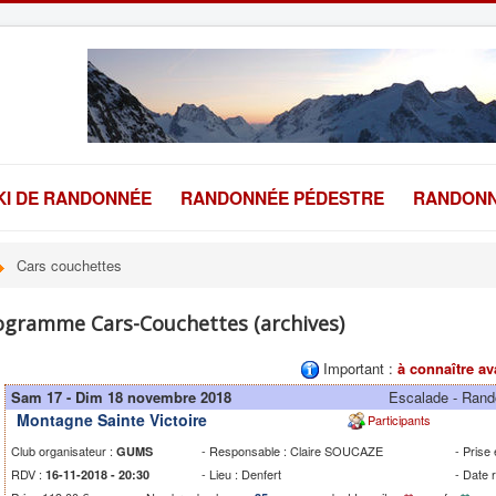
KI DE RANDONNÉE
RANDONNÉE PÉDESTRE
RANDONN
Cars couchettes
ogramme Cars-Couchettes (archives)
Important :
à connaître av
Sam 17 - Dim 18 novembre 2018
Escalade - Ran
Montagne Sainte Victoire
Participants
Club organisateur :
- Responsable : Claire SOUCAZE
- Prise
GUMS
RDV :
- Lieu : Denfert
- Date 
16-11-2018 - 20:30