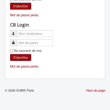
SKI DE RANDONNÉE
S'identifier
Mot de passe perdu
RANDONNÉE PÉDESTRE
CB Login
RANDONNÉE SPORTIVE
Se souvenir de moi
S'identifier
Mot de passe perdu
© 2026 GUMS Paris
Haut de page