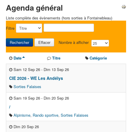
Agenda général
Liste complète des évènements (hors sorties à Fontainebleau)
Filtre
Rechercher
Effacer
Nombre à afficher
Date
Titre
Catégorie
Sam 12 Sep 26
-
Dim 13 Sep 26
CIE 2026 - WE Les Andélys
Sorties Falaises
Sam 19 Sep 26
-
Dim 20 Sep 26
/
Alpinisme
,
Rando sportive
,
Sorties Falaises
Dim 20 Sep 26