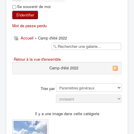
Se souvenir de moi
SKI DE RANDONNÉE
S'identifier
RANDONNÉE PÉDESTRE
Mot de passe perdu
RANDONNÉE SPORTIVE
Accueil
» Camp d'été 2022
Retour à la vue d'ensemble
Camp d'été 2022
Trier par
Il y a une image dans cette catégorie