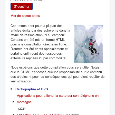
SKI DE RANDONNÉE
S'identifier
Mot de passe perdu
RANDONNÉE PÉDESTRE
Ces textes sont pour la plupart des
articles écrits par des adhérents dans la
RANDONNÉE SPORTIVE
revue de l'association, "Le Crampon".
Certains ont été mis en forme HTML
pour une consultation directe en ligne.
D'autres ont été écrits spécialement et
certains enfin sont des ressources
extérieurs reprises ici par commodité.
Nous espérons que cette compilation vous sera utile. Notez
que le GUMS n'endosse aucune responsabilité sur le contenu
des articles ni pour les conséquences qui pourraient résulter de
leur utilisation.
Cartographie et GPS
Applications pour afficher la carte sur son téléphone en
montagne
(2024)
Utilisation de YETI sur AlpineQuest