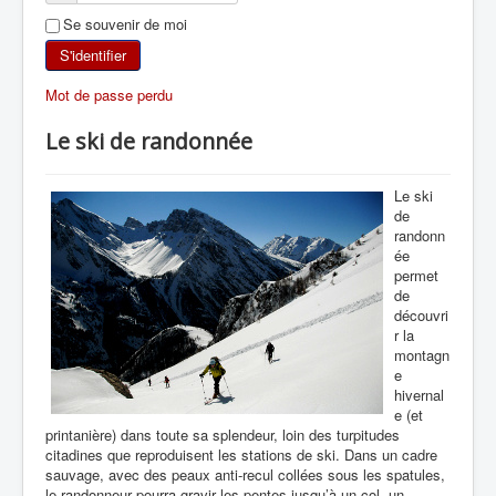
Se souvenir de moi
SKI DE RANDONNÉE
S'identifier
RANDONNÉE PÉDESTRE
Mot de passe perdu
RANDONNÉE SPORTIVE
Le ski de randonnée
Le ski
de
randonn
ée
permet
de
découvri
r la
montagn
e
hivernal
e (et
printanière) dans toute sa splendeur, loin des turpitudes
citadines que reproduisent les stations de ski. Dans un cadre
sauvage, avec des peaux anti-recul collées sous les spatules,
le randonneur pourra gravir les pentes jusqu’à un col, un