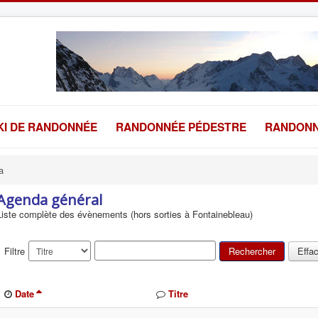
KI DE RANDONNÉE
RANDONNÉE PÉDESTRE
RANDONN
a
Agenda général
Liste complète des évènements (hors sorties à Fontainebleau)
Filtre
Rechercher
Effa
Date
Titre