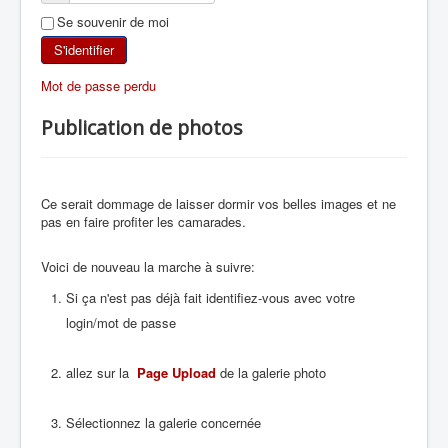
Se souvenir de moi
SKI DE RANDONNÉE
S'identifier
RANDONNÉE PÉDESTRE
Mot de passe perdu
RANDONNÉE SPORTIVE
Publication de photos
Ce serait dommage de laisser dormir vos belles images et ne
pas en faire profiter les camarades.
Voici de nouveau la marche à suivre:
Si ça n'est pas déjà fait identifiez-vous avec votre
login/mot de passe
allez sur la
Page Upload
de la galerie photo
Sélectionnez la galerie concernée