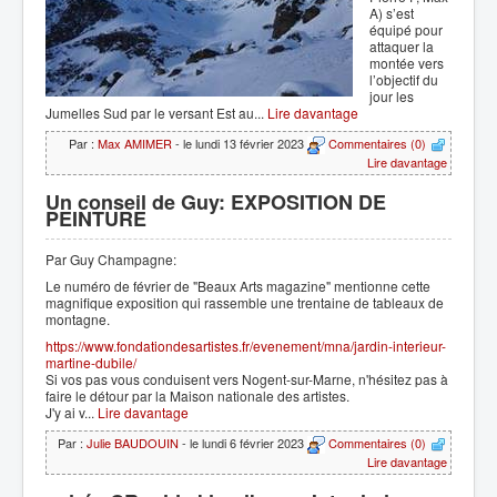
A) s’est
équipé pour
attaquer la
montée vers
l’objectif du
jour les
Jumelles Sud par le versant Est au...
Lire davantage
Par :
Max AMIMER
- le lundi 13 février 2023
Commentaires (0)
Lire davantage
Un conseil de Guy: EXPOSITION DE
PEINTURE
Par Guy Champagne:
Le numéro de février de "Beaux Arts magazine" mentionne cette
magnifique exposition qui rassemble une trentaine de tableaux de
montagne.
https://www.fondationdesartistes.fr/evenement/mna/jardin-interieur-
martine-dubile/
Si vos pas vous conduisent vers Nogent-sur-Marne, n'hésitez pas à
faire le détour par la Maison nationale des artistes.
J'y ai v...
Lire davantage
Par :
Julie BAUDOUIN
- le lundi 6 février 2023
Commentaires (0)
Lire davantage