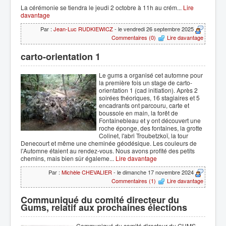
La cérémonie se tiendra le jeudi 2 octobre à 11h au crém...
Lire
davantage
Par :
Jean-Luc RUDKIEWICZ
- le vendredi 26 septembre 2025
Commentaires (0)
Lire davantage
carto-orientation 1
Le gums a organisé cet automne pour
la première fois un stage de carto-
orientation 1 (cad initiation). Après 2
soirées théoriques, 16 stagiaires et 5
encadrants ont parcouru, carte et
boussole en main, la forêt de
Fontainebleau et y ont découvert une
roche éponge, des fontaines, la grotte
Colinet, l'abri Troubetzkoï, la tour
Denecourt et même une cheminée géodésique. Les couleurs de
l'Automne étaient au rendez-vous. Nous avons profité des petits
chemins, mais bien sûr égaleme...
Lire davantage
Par :
Michèle CHEVALIER
- le dimanche 17 novembre 2024
Commentaires (1)
Lire davantage
Communiqué du comité directeur du
Gums, relatif aux prochaines élections
Communiqué du comité directeur du GUMS,