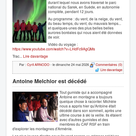
durant lequel nous avons traversé le parc
national du Sarek, en Suède, en autonomie
complète, pendant 12 jours.
Au programme : du vent, de la neige, du vent,
du beau temps, du vent, du mauvais temps...
et quelques-unes des plus belles belles
aurores boréales qui nous aient été données
de voir.
Vidéo du voyage :
https://www.youtube.com/watch?v=LHdFc9AgQMs
Trac...
Lire davantage
Par :
Cyril ARNODO
- le dimanche 24 mai 2026
Commentaires (0)
Lire davantage
Antoine Melchior est décédé
Tout gumiste qui a accompagné
Antoine en montagne a toujours
quelque chose à raconter. Michèle
nous a appris hier qu'Antoine était
décédé dans son sommeil, après une
ultime course à ski la veille. Ils étaient
avec d'autres gumistes et des
membres du CAF RSF en train
d'explorer les montagnes d'Arménie.
Les plus jeunes d'entre nous l'auront encore vu grimper cet hiver