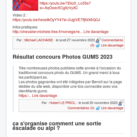
https://youtu.be/7Ekz0_Lo35s?
si=AqOoec5CgIlzVyXC
Video 2 :
https://youtu.be/heoetkOyYY4?si=0JglVE7ftjNX6QOJ
Infos pratiques:
http://chevalier.michele.free.fr/norvege/re...
Lire davantage
Par :
Michael LACHAISE
- le lundi 27 novembre 2023
Commentaires
(0)
Lire davantage
Résultat concours Photos GUMS 2023
Très nombreuses photos publiées cette année à l'occasion du
traditionnel concours photo du GUMS. Un grand merci à tous
les participant.es.
Les photos gagnantes ont été intégrées par Benoit sur la page
dédiée du site web, disponible une fois connectée avec vos
identifiants gums:
https:/...
Lire davantage
Par :
Hubert LE PRIOL
- le lundi 20 novembre 2023
Commentaires (0)
Lire davantage
ça s'organise comment une sortie
escalade ou alpi ?