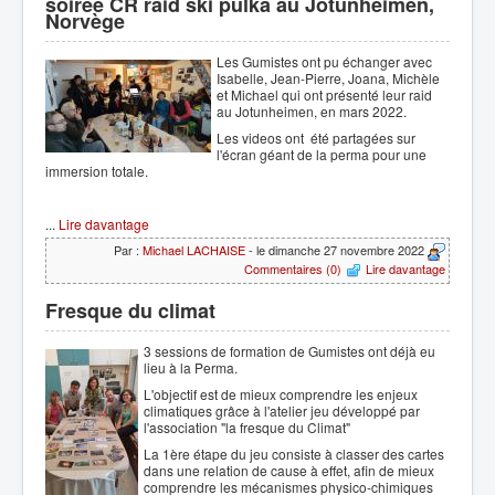
soirée CR raid ski pulka au Jotunheimen,
Norvège
Les Gumistes ont pu échanger avec
Isabelle, Jean-Pierre, Joana, Michèle
et Michael qui ont présenté leur raid
au Jotunheimen, en mars 2022.
Les videos ont été partagées sur
l'écran géant de la perma pour une
immersion totale.
...
Lire davantage
Par :
Michael LACHAISE
- le dimanche 27 novembre 2022
Commentaires (0)
Lire davantage
Fresque du climat
3 sessions de formation de Gumistes ont déjà eu
lieu à la Perma.
L'objectif est de mieux comprendre les enjeux
climatiques grâce à l'atelier jeu développé par
l'association "la fresque du Climat"
La 1ère étape du jeu consiste à classer des cartes
dans une relation de cause à effet, afin de mieux
comprendre les mécanismes physico-chimiques