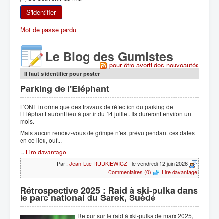
SKI DE RANDONNÉE
S'identifier
Mot de passe perdu
RANDONNÉE PÉDESTRE
Le Blog des Gumistes
RANDONNÉE SPORTIVE
pour être averti des nouveautés
Il faut s'identifier pour poster
Parking de l'Eléphant
L'ONF informe que des travaux de réfection du parking de
l'Eléphant auront lieu à partir du 14 juillet. Ils dureront environ un
mois.
Mais aucun rendez-vous de grimpe n'est prévu pendant ces dates
en ce lieu, ouf...
...
Lire davantage
Par :
Jean-Luc RUDKIEWICZ
- le vendredi 12 juin 2026
Commentaires (0)
Lire davantage
Rétrospective 2025 : Raid à ski-pulka dans
le parc national du Sarek, Suède
Retour sur le raid à ski-pulka de mars 2025,