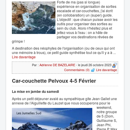
Forte de ma (pas si longue)
expérience en organisation de sorties
escalade et car-couchettes, j'ai écrit
(en collobaration) un (super) guide.
L'objectif : que chacun puisse avoir les
outils pour organiser des sorties au
sein du club. Alors n'hésitez plus et
jettez-vous à l'eau : on a hâte de
partager vos destinations rêvées de
grimpe !
A destination des néophytes de l'organisation (ou de ceux qui ont
une mémoire à trous), ce petit guide synthétise tout ce qu'il y a à ...
Lire davantage
Par :
Adrienne DE BAZELAIRE
- le jeudi 26 octobre 2023
Commentaires (0)
Lire davantage
Car-couchette Pelvoux 4-5 Février
La mise en jambe du samedi
Après un petit déjeuner avalé au sympathique gîte Jean Gallet une
annexe de l’Aiguillette du Lauzet que
nous occuperons pour le
weekend,
notre groupe
de 5 (Dom,
Guillaume S,
Jean Phi,
Pierre P, Max