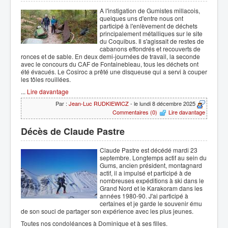
A l'instigation de Gumistes millacois,
quelques uns d'entre nous ont
participé à l'enlèvement de déchets
principalement métalliques sur le site
du Coquibus. Il s'agissait de restes de
cabanons effondrés et recouverts de
ronces et de sable. En deux demi-journées de travail, la seconde
avec le concours du CAF de Fontainebleau, tous les déchets ont
été évacués. Le Cosiroc a prêté une disqueuse qui a servi à couper
les tôles rouillées.
...
Lire davantage
Par :
Jean-Luc RUDKIEWICZ
- le lundi 8 décembre 2025
Commentaires (0)
Lire davantage
Décès de Claude Pastre
Claude Pastre est décédé mardi 23
septembre. Longtemps actif au sein du
Gums, ancien président, montagnard
actif, il a impulsé et participé à de
nombreuses expéditions à ski dans le
Grand Nord et le Karakoram dans les
années 1980-90. J'ai participé à
certaines et je garde le souvenir ému
de son souci de partager son expérience avec les plus jeunes.
Toutes nos condoléances à Dominique et à ses filles.