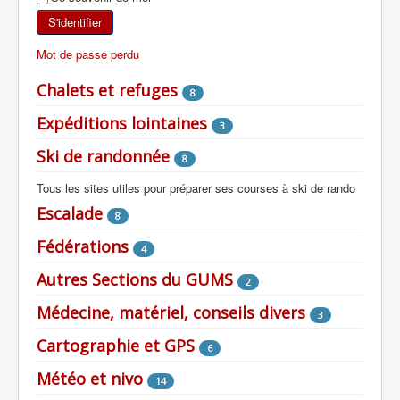
SKI DE RANDONNÉE
S'identifier
Mot de passe perdu
RANDONNÉE PÉDESTRE
Chalets et refuges
8
RANDONNÉE SPORTIVE
Expéditions lointaines
3
Ski de randonnée
8
Tous les sites utiles pour préparer ses courses à ski de rando
Escalade
8
Fédérations
4
Autres Sections du GUMS
2
Médecine, matériel, conseils divers
3
Cartographie et GPS
6
Météo et nivo
14