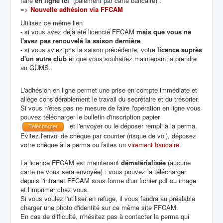
faire
en ligne ici
(paiement par carte bancaire) :
=>
Nouvelle adhésion via FFCAM
Utilisez ce même lien
- si vous avez déjà été licencié FFCAM
mais que vous ne
l'avez pas renouvelé la saison dernière
- si vous aviez pris la saison précédente, votre
licence auprès
d'un autre club
et que vous souhaitez maintenant la prendre
au GUMS.
L'adhésion en ligne permet une prise en compte immédiate et
allège considérablement le travail du secrétaire et du trésorier.
Si vous n'êtes pas ne mesure de faire l'opération en ligne vous
pouvez télécharger le bulletin d'inscription papier
et l'envoyer ou le déposer rempli à la perma.
Télécharger
Evitez l'envoi de chèque par courrier (risque de vol), déposez
votre chèque à la perma ou faites un
virement bancaire
.
La licence FFCAM est maintenant
dématérialisée
(aucune
carte ne vous sera envoyée) : vous pouvez la télécharger
depuis l'intranet FFCAM sous forme d'un fichier pdf ou image
et l'imprimer chez vous.
Si vous voulez l'utiliser en refuge, il vous faudra au préalable
charger une photo d'identité sur ce même site FFCAM.
En cas de difficulté, n'hésitez pas à contacter la perma qui