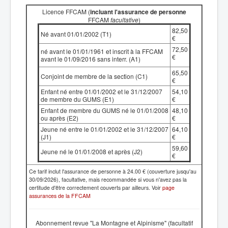
Licence FFCAM (
incluant l'assurance de personne
FFCAM
facultative
)
82,50
Né avant 01/01/2002 (T1)
€
72,50
né avant le 01/01/1961 et inscrit à la FFCAM
€
avant le 01/09/2016 sans interr. (A1)
65,50
Conjoint de membre de la section (C1)
€
Enfant né entre 01/01/2002 et le 31/12/2007
54,10
de membre du GUMS (E1)
€
Enfant de membre du GUMS né le 01/01/2008
48,10
ou après (E2)
€
Jeune né entre le 01/01/2002 et le 31/12/2007
64,10
(J1)
€
59,60
Jeune né le 01/01/2008 et après (J2)
€
Ce tarif inclut l'assurance de personne à 24.00 € (couverture jusqu'au
30/09/2026), facultative, mais recommandée si vous n'avez pas la
certitude d'être correctement couverts par ailleurs. Voir
page
assurances de la FFCAM
Abonnement revue "La Montagne et Alpinisme" (facultatif