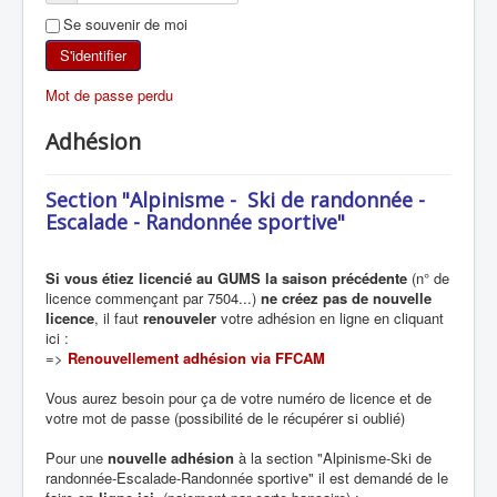
Se souvenir de moi
SKI DE RANDONNÉE
S'identifier
RANDONNÉE PÉDESTRE
Mot de passe perdu
RANDONNÉE SPORTIVE
Adhésion
Section "Alpinisme - Ski de randonnée -
Escalade - Randonnée sportive"
Si vous étiez licencié au GUMS la saison précédente
(n° de
licence commençant par 7504...)
ne créez pas de nouvelle
licence
, il faut
renouveler
votre adhésion en ligne en cliquant
ici :
=>
Renouvellement adhésion via FFCAM
Vous aurez besoin pour ça de votre numéro de licence et de
votre mot de passe (possibilité de le récupérer si oublié)
Pour une
nouvelle adhésion
à la section "Alpinisme-Ski de
randonnée-Escalade-Randonnée sportive" il est demandé de le