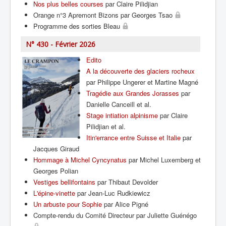
Nos plus belles courses
par Claire Pilidjian
Orange n°3 Apremont Bizons par Georges Tsao
Programme des sorties Bleau
N° 430 - Février 2026
Edito
A la découverte des glaciers rocheux
par Philippe Ungerer et Martine Magné
Tragédie aux Grandes Jorasses
par
Danielle Canceill et al.
Stage intiation alpinisme
par Claire
Pilidjian et al.
Itin'errance entre Suisse et Italie
par
Jacques Giraud
Hommage à Michel Cyncynatus
par Michel Luxemberg et
Georges Polian
Vestiges bellifontains
par Thibaut Devolder
L'épine-vinette
par Jean-Luc Rudkiewicz
Un arbuste pour Sophie
par Alice Pigné
Compte-rendu du Comité Directeur par Juliette Guénégo