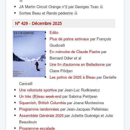
JA Martin Circuit Orange n°2 par Georges Tsao
Sorties Beau et Rando pédestre
N° 429 - Décembre 2025
Edito
Plus de potins estivaux
par François
Giudicelli
En mémoire de Claude Pastre
par
Bernard Odier et al
Une fin d'automne en Belledonne
par
Claire Pilidjan
Les potins de 2025 à Bleau
par Danielle
Canceill
Une véloroute sportive
par Jean-Luc Rudkiewicz
Un très (B)leau week-end
par Sabrina Petitjean
Squamish, British Columbia
par Joana Montesinos
Programme randonnées
par Jean-Jacques Pelletreau
Assemblée Générale 2025
par Juliette Guénégo et Julie
Beaudouin
Programme escalade