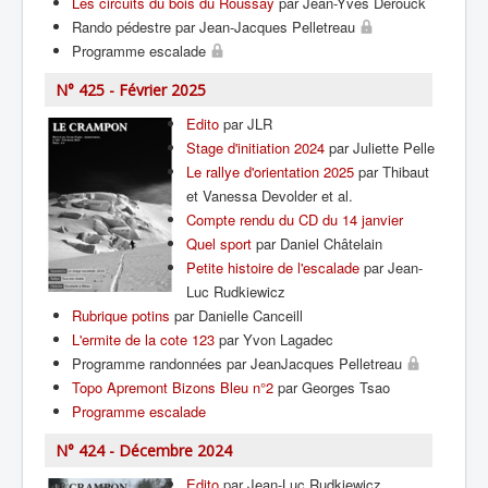
Les circuits du bois du Roussay
par Jean-Yves Derouck
Rando pédestre par Jean-Jacques Pelletreau
Programme escalade
N° 425 - Février 2025
Edito
par JLR
Stage d'initiation 2024
par Juliette Pelle
Le rallye d'orientation 2025
par Thibaut
et Vanessa Devolder et al.
Compte rendu du CD du 14 janvier
Quel sport
par Daniel Châtelain
Petite histoire de l'escalade
par Jean-
Luc Rudkiewicz
Rubrique potins
par Danielle Canceill
L'ermite de la cote 123
par Yvon Lagadec
Programme randonnées par JeanJacques Pelletreau
Topo Apremont Bizons Bleu n°2
par Georges Tsao
Programme escalade
N° 424 - Décembre 2024
Edito
par Jean-Luc Rudkiewicz