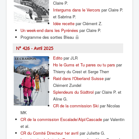
Claire P.
Intergums dans le Vercors
par Claire P.
et Sabrina P.
Idée recette
par Clément Z.
Un week-end dans les Pyrénées
par Claire P.
Programme des sorties Bleau
N° 426 - Avril 2025
Edito
par JLR
Ho le Gums et Tu pares ou tu pars
par
Thierry du Crest et Serge Therr
Raid dans l'Oberland Suisse
par
Clément Zundel
Splendeurs du Südtirol
par Claire P. et
Aline G.
CR de la commission Ski
par Nicolas
MK
CR de la commission Escalade/Alpi/Cascade
par Valentin
et al.
CR du Comité Directeur 1er avril
par Juliette G.