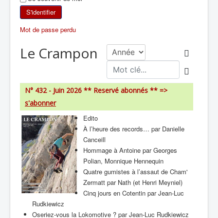
SKI DE RANDONNÉE
S'identifier
Mot de passe perdu
RANDONNÉE PÉDESTRE
Le Crampon
RANDONNÉE SPORTIVE
N° 432 - Juin 2026 ** Reservé abonnés **
=>
s'abonner
Edito
À l’heure des records… par Danielle
Canceill
Hommage à Antoine par Georges
Polian, Monnique Hennequin
Quatre gumistes à l’assaut de Cham'
Zermatt par Nath (et Henri Meyniel)
Cinq jours en Cotentin par Jean-Luc
Rudkiewicz
Oseriez-vous la Lokomotive ? par Jean-Luc Rudkiewicz