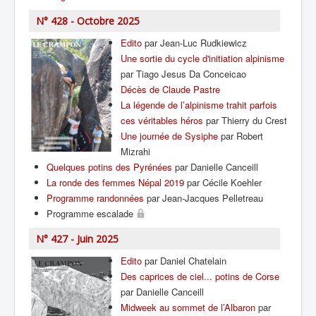
N° 428 - Octobre 2025
Edito
par Jean-Luc Rudkiewicz
Une sortie du cycle d'initiation alpinisme
par Tiago Jesus Da Conceicao
Décès de Claude Pastre
La légende de l’alpinisme trahit parfois
ces véritables héros
par Thierry du Crest
Une journée de Sysiphe
par Robert
Mizrahi
Quelques potins des Pyrénées
par Danielle Canceill
La ronde des femmes Népal 2019
par Cécile Koehler
Programme randonnées
par Jean-Jacques Pelletreau
Programme escalade
N° 427 - Juin 2025
Edito
par Daniel Chatelain
Des caprices de ciel... potins de Corse
par Danielle Canceill
Midweek au sommet de l’Albaron
par