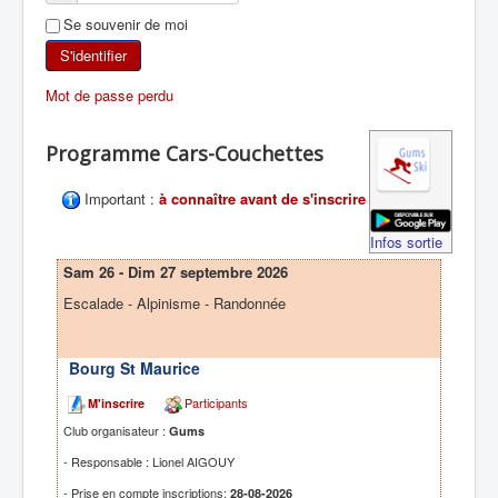
Se souvenir de moi
SKI DE RANDONNÉE
S'identifier
RANDONNÉE PÉDESTRE
Mot de passe perdu
RANDONNÉE SPORTIVE
Programme Cars-Couchettes
Important :
à connaître avant de s'inscrire
Infos sortie
Sam 26 - Dim 27 septembre 2026
Escalade - Alpinisme - Randonnée
Bourg St Maurice
Participants
M'inscrire
Club organisateur :
Gums
- Responsable : Lionel AIGOUY
- Prise en compte inscriptions:
28-08-2026