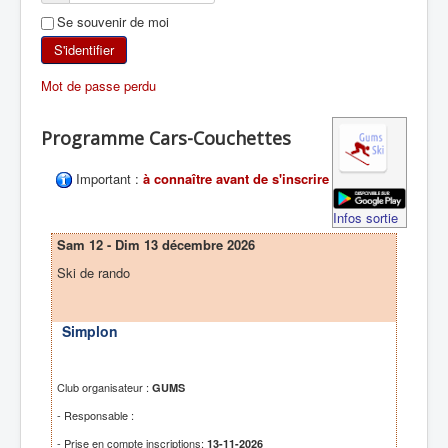
Se souvenir de moi
SKI DE RANDONNÉE
S'identifier
RANDONNÉE PÉDESTRE
Mot de passe perdu
RANDONNÉE SPORTIVE
Programme Cars-Couchettes
Important :
à connaître avant de s'inscrire
Infos sortie
Sam 12 - Dim 13 décembre 2026
Ski de rando
Simplon
Club organisateur :
GUMS
- Responsable :
- Prise en compte inscriptions:
13-11-2026