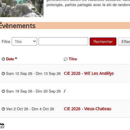
prolongés, parfois partagés avec le ski de randon
Évènements
Filtre
Rechercher
Effa
Date
Titre
CIE 2026 - WE Les Andélys
Sam 12 Sep 26
-
Dim 13 Sep 26
/
Sam 19 Sep 26
-
Dim 20 Sep 26
CIE 2026 - Vieux-Chateau
Ven 2 Oct 26
-
Dim 4 Oct 26