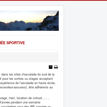
ÉE SPORTIVE
, dans les sites d’escalade du sud de
la
f pour les sorties ou stages acceptant
 expérience de l’escalade en haute école,
descendeur-assureur), être adhérents au
ge, train, location de voiture .... ,
d’année pendant une semaine
s couchettes pour des WE simples ou