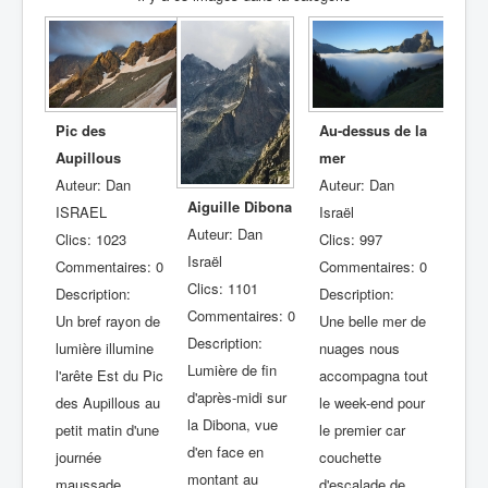
Pic des
Au-dessus de la
Aupillous
mer
Auteur: Dan
Auteur: Dan
Aiguille Dibona
ISRAEL
Israël
Auteur: Dan
Clics: 1023
Clics: 997
Israël
Commentaires: 0
Commentaires: 0
Clics: 1101
Description:
Description:
Commentaires: 0
Un bref rayon de
Une belle mer de
Description:
lumière illumine
nuages nous
Lumière de fin
l'arête Est du Pic
accompagna tout
d'après-midi sur
des Aupillous au
le week-end pour
la Dibona, vue
petit matin d'une
le premier car
d'en face en
journée
couchette
montant au
maussade,
d'escalade de