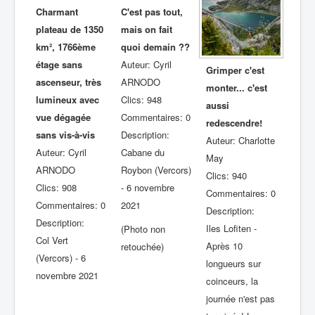
Charmant
C'est pas tout,
plateau de 1350
mais on fait
km², 1766ème
quoi demain ??
étage sans
Auteur: Cyril
Grimper c'est
ascenseur, très
ARNODO
monter... c'est
lumineux avec
Clics: 948
aussi
vue dégagée
Commentaires: 0
redescendre!
sans vis-à-vis
Description:
Auteur: Charlotte
Auteur: Cyril
Cabane du
May
ARNODO
Roybon (Vercors)
Clics: 940
Clics: 908
- 6 novembre
Commentaires: 0
Commentaires: 0
2021
Description:
Description:
Iles Lofiten -
(Photo non
Col Vert
Après 10
retouchée)
(Vercors) - 6
longueurs sur
novembre 2021
coinceurs, la
journée n'est pas