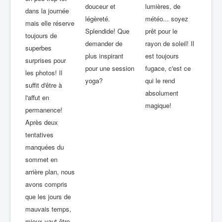
lumières, de
douceur et
dans la journée
météo... soyez
légèreté.
mais elle réserve
prêt pour le
Splendide! Que
toujours de
rayon de soleil! Il
demander de
superbes
est toujours
plus inspirant
surprises pour
fugace, c'est ce
pour une session
les photos! Il
qui le rend
yoga?
suffit d'être à
absolument
l'affut en
magique!
permanence!
Après deux
tentatives
manquées du
sommet en
arrière plan, nous
avons compris
que les jours de
mauvais temps,
mieux vaut être