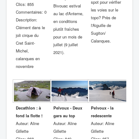
spot pour vérifier
Clics: 855
Bivouac estival
les voies sur le
Commentaires: 0
au lac d'Anterne,
topo? Près de
Description:
en conditions
l'Aiguille de
Clément dans le
plutôt fraîches
Sugiton/
joli cirque du
pour un mois de
Calanques.
Cret Saint-
juillet (9 juillet
Michel,
2021).
calanques en
novembre
Decathlon : à
Pelvoux - Deux
Pelvoux - la
fond la flotte !
gars au top
redescente
Auteur: Aline
Auteur: Aline
Auteur: Aline
Gillette
Gillette
Gillette
Clics: 868
Clics: 849
Clics: 857