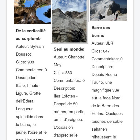
Barre des
De la verticalité
Ecrins
au surplomb
Auteur: JLR
Auteur: Sylvain
Seul au monde!
Clics: 847
Doussot
Auteur: Charlotte
Commentaires: 0
Clics: 933
May
Description:
Commentaires: 0
Clics: 883
Depuis Roche
Description:
Commentaires: 0
Faurio, une
Italie, Finale
Description:
magnifique vue
Ligure, Grotte
Iles Lofoten -
sur la face Nord
dell'Edera.
Rappel de 50
de la Barre des
Longueur
mètres, en partie
Ecrins. Quelques
splendide dans
en fil d'araignée.
touches de sable
le blanc, le
L'occasion
saharien
jaune, l'ocre et le
d'apprécier le
réhaussent le
noir. Une sortie