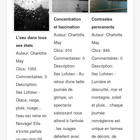
Contrastes
Concentration
permanents
et fascination
Auteur: Charlotte
Auteur: Charlotte
L'eau dans tous
May
May
ses états
Clics: 845
Clics: 910
Auteur: Charlotte
Commentaires: 0
Commentaires: 0
May
Description:
Description:
Clics: 1053
Iles Lofoten -
Iles Lofoten - Au
Commentaires: 0
Lumière et
retour d'une belle
Description:
obscurité, mer et
journée de
Iles Lofoten -
montagne, soleil
grimpe, un
Glace, neige,
et pluie... chaque
spectacle
pluie, nuage...
journée
saisissant nous
l'eau est reine en
norvégienne est
attend à l'arrivée
Norvège! Elle
unique en termes
: les nuages
s'invite parfois
de décors, de
déferlent avec
un peu trop tôt