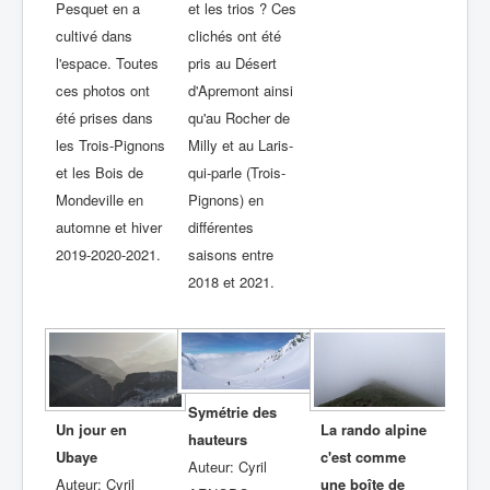
Pesquet en a
et les trios ? Ces
cultivé dans
clichés ont été
l'espace. Toutes
pris au Désert
ces photos ont
d'Apremont ainsi
été prises dans
qu'au Rocher de
les Trois-Pignons
Milly et au Laris-
et les Bois de
qui-parle (Trois-
Mondeville en
Pignons) en
automne et hiver
différentes
2019-2020-2021.
saisons entre
2018 et 2021.
Symétrie des
Un jour en
La rando alpine
hauteurs
Ubaye
c'est comme
Auteur: Cyril
Auteur: Cyril
une boîte de