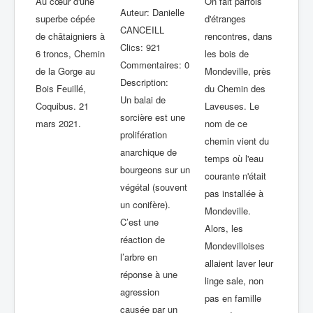
Au cœur d'une
On fait parfois
Auteur: Danielle
superbe cépée
d'étranges
CANCEILL
de châtaigniers à
rencontres, dans
Clics: 921
6 troncs, Chemin
les bois de
Commentaires: 0
de la Gorge au
Mondeville, près
Description:
Bois Feuillé,
du Chemin des
Un balai de
Coquibus. 21
Laveuses. Le
sorcière est une
mars 2021.
nom de ce
prolifération
chemin vient du
anarchique de
temps où l'eau
bourgeons sur un
courante n'était
végétal (souvent
pas installée à
un conifère).
Mondeville.
C’est une
Alors, les
réaction de
Mondevilloises
l’arbre en
allaient laver leur
réponse à une
linge sale, non
agression
pas en famille
causée par un