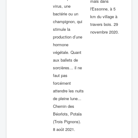
mais dans
virus, une
l'Essonne, à 5
bactérie ou un
km du village à
champignon, qui
travers bois. 29
stimule la
novembre 2020.
production d’une
hormone
végétale. Quant
aux ballets de
sorcières… il ne
faut pas
forcément
attendre les nuits
de pleine lune...
Chemin des
Béorlots, Potala
(Trois Pignons).
8 août 2021.