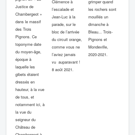
Clémence à
grimper quand
Justice de
l’escalade et
les rochers sont
Chambergeot »
Jean-Luc à la
mouillés un
dans le massif
parade, sur le
dimanche à
des Trois
bloc de l’arrivée
Bleau... Trois-
Pignons. Ce
du circuit orange,
Pignons et
toponyme date
comme vous ne
Mondeville,
du moyen-âge,
l’aviez jamais
2020-2021.
époque à
vu auparavant !
laquelle les
8 août 2021.
gibets étaient
dressés en
hauteur, à la vue
de tous, et
notamment ici, à
la vue du
seigneur du
Château de
Chambergeot à