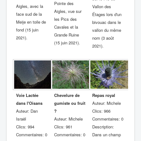
Pointe des
Aigles, avec la
Vallon des
Aigles, vue sur
face sud de la
Étages lors d'un
les Pics des
Meije en toile de
bivouac dans le
Cavales et la
fond (15 juin
vallon du même
Grande Ruine
2021).
nom (3 août
(15 juin 2021).
2021).
Voie Lactée
Chevelure de
Repas royal
dans l'Oisans
gumiste ou fruit
Auteur: Michele
Auteur: Dan
?
Clics: 966
Israël
Auteur: Michele
Commentaires: 0
Clics: 994
Clics: 961
Description:
Commentaires: 0
Commentaires: 0
Dans un champ