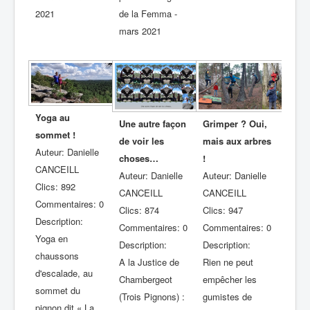
2021
de la Femma -
mars 2021
Yoga au
Une autre façon
Grimper ? Oui,
sommet !
de voir les
mais aux arbres
Auteur: Danielle
choses…
!
CANCEILL
Auteur: Danielle
Auteur: Danielle
Clics: 892
CANCEILL
CANCEILL
Commentaires: 0
Clics: 874
Clics: 947
Description:
Commentaires: 0
Commentaires: 0
Yoga en
Description:
Description:
chaussons
A la Justice de
Rien ne peut
d'escalade, au
Chambergeot
empêcher les
sommet du
(Trois Pignons) :
gumistes de
pignon dit « La