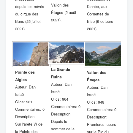
Vallon des
depuis les névés
l'année, aux
Étages (2 août
du cirque des
Cornettes de
2021).
Bans (25 juillet
Bise (9 octobre
2021).
2021).
La Grande
Pointe des
Vallon des
Ruine
Aigles
Étages
Auteur: Dan
Auteur: Dan
Auteur: Dan
Israël
Israël
Israël
Clics: 964
Clics: 981
Clics: 948
Commentaires: 0
Commentaires: 0
Commentaires: 0
Description:
Description:
Description:
Depuis le
Sur l'arête W de
Premières lueurs
sommet de la
la Pointe des
sur le Pic du