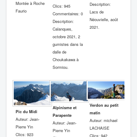
Montée à Roche
Description:
Clics: 945
Faurio
Lacs de
Commentaires: 0
Néouvielle, août
Description:
2021.
Calanques,
octobre 2021, 2
gumistes dans la
dalle de
Choukakawa à
Sormiou.
Verdon au petit
Alpinisme et
Pic du Midi
matin
Parapente
Auteur: Jean-
Auteur: michael
Auteur: Jean-
Pierre Yin
LACHAISE
Pierre Yin
Clics: 923
Clics: 942