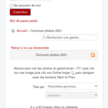
Se souvenir de moi
SKI DE RANDONNÉE
S'identifier
RANDONNÉE PÉDESTRE
Mot de passe perdu
RANDONNÉE SPORTIVE
Accueil
» Concours photos 2021
Retour à la vue d'ensemble
Concours photos 2021
Astuce pour voir les photos en grand écran : F11 puis clic
sur une image puis clic sur l'icône loupe
puis naviguer
avec les boutons Next et Prev.
Trier par
Il y a 63 images dans la catégorie