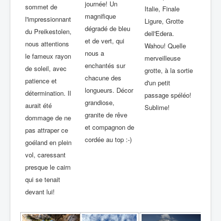
journée! Un
sommet de
Italie, Finale
magnifique
l'impressionnant
Ligure, Grotte
dégradé de bleu
du Preikestolen,
dell'Edera.
et de vert, qui
nous attentions
Wahou! Quelle
nous a
le fameux rayon
merveilleuse
enchantés sur
de soleil, avec
grotte, à la sortie
chacune des
patience et
d'un petit
longueurs. Décor
détermination. Il
passage spéléo!
grandiose,
aurait été
Sublime!
granite de rêve
dommage de ne
et compagnon de
pas attraper ce
cordée au top :-)
goéland en plein
vol, caressant
presque le cairn
qui se tenait
devant lui!