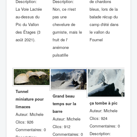
Description:
Description:
de chardons
La Voie Lactée
Non, ce n'est
bleus, lors de la
au-dessus du
pas une
balade récup du
Pic du Vallon
chevelure de
camp d'été dans
des Étages (3
gumiste, mais le
le vallon du
août 2021).
fruit de l'
Fournel
anémone
pulsatille
Tunnel
Grand beau
miniature pour
ça tombe à pic
temps sur la
limaces
Auteur: Michele
barre
Auteur: Michele
Clics: 924
Auteur: Michele
Clics: 926
Commentaires: 0
Clics: 912
Commentaires: 0
Description:
Commentaires: 0