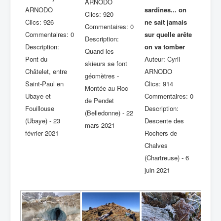
ARNODO
ARNODO
sardines... on
Clics: 920
Clics: 926
ne sait jamais
Commentaires: 0
Commentaires: 0
sur quelle arête
Description:
Description:
on va tomber
Quand les
Pont du
Auteur: Cyril
skieurs se font
Châtelet, entre
ARNODO
géomètres -
Saint-Paul en
Clics: 914
Montée au Roc
Ubaye et
Commentaires: 0
de Pendet
Fouillouse
Description:
(Belledonne) - 22
(Ubaye) - 23
Descente des
mars 2021
février 2021
Rochers de
Chalves
(Chartreuse) - 6
juin 2021