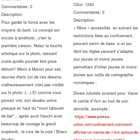
Clics: 1240
Commentaires: 0
Commentaires: 0
Description:
Description:
Pour garder la forme avec les
« Rêve » accessible en suivant les
moyens du bord. Le concept est
restrictions liées au confinement,
encore à améliorer...c'est la
pouvant servir de base à un jeu
première version. Notez la touche
dont les règles peuvent s’adapter
artistique sur la photo, laissant
aux jeunes et moins jeunes
croire qu'elle pourrait être prise
permettant d’initier jeunes et moins
dehors!! Merci à Manon pour ses
jeunes aux outils de cartographie
œuvres d'arts (un de ces dessins
numériques :
malheureusement n'est pas visible
sur la photo :(...) Et comme vous
Divers tutoriels existent pour tracer
pouvez voir, son doudou arrive
le cercle d’1km au tout de son
presque en haut du "mont tabouret
domicile, (exemple :
de bar" ...après avoir franchi avec
https://www.presse-
beaucoup de courage le grand
citron.net/confinement-comment-
surplomb...le crux de la voie ! Bravo
afficher-un-cercle-de-1-km-autour-de-
doudou.
chez-vous-sur-google-earth/
)