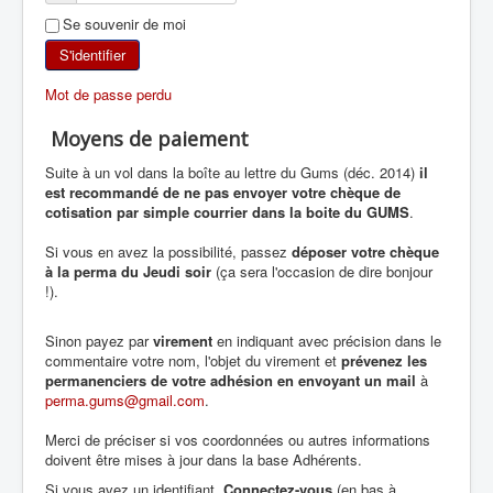
Se souvenir de moi
SKI DE RANDONNÉE
S'identifier
RANDONNÉE PÉDESTRE
Mot de passe perdu
RANDONNÉE SPORTIVE
Moyens de paiement
Suite à un vol dans la boîte au lettre du Gums (déc. 2014)
il
est recommandé de ne pas envoyer votre chèque de
cotisation par simple courrier dans la boite du GUMS
.
Si vous en avez la possibilité, passez
déposer votre chèque
à la perma du Jeudi soir
(ça sera l'occasion de dire bonjour
!).
Sinon payez par
virement
en indiquant avec précision dans le
commentaire votre nom, l'objet du virement et
prévenez les
permanenciers de votre adhésion en envoyant un mail
à
perma.gums@gmail.com
.
Merci de préciser si vos coordonnées ou autres informations
doivent être mises à jour dans la base Adhérents.
Si vous avez un identifiant,
Connectez-vous
(en bas à