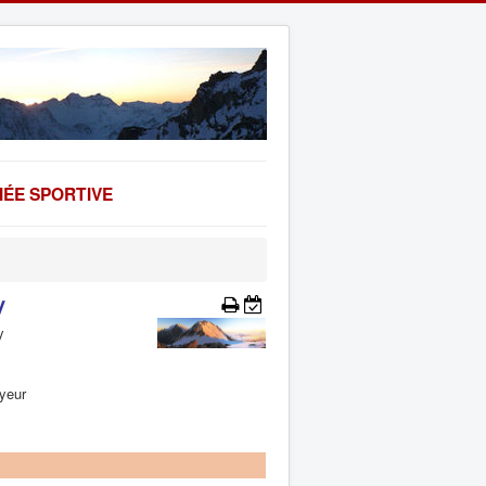
ÉE SPORTIVE
y
y
yeur