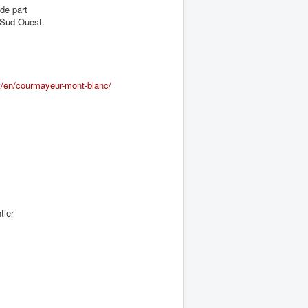
de part
e Sud-Ouest.
.it/en/courmayeur-mont-blanc/
tier