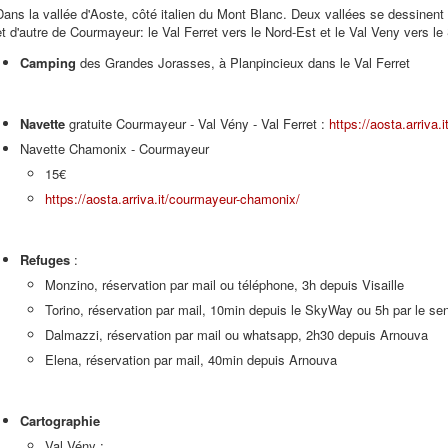
Dans la vallée d'Aoste, côté italien du Mont Blanc. Deux vallées se dessinent 
et d'autre de Courmayeur: le Val Ferret vers le Nord-Est et le Val Veny vers l
Camping
des Grandes Jorasses, à Planpincieux dans le Val Ferret
Navette
gratuite Courmayeur - Val Vény - Val Ferret :
https://aosta.arriva
Navette Chamonix - Courmayeur
15€
https://aosta.arriva.it/courmayeur-chamonix/
Refuges
:
Monzino, réservation par mail ou téléphone, 3h depuis Visaille
Torino, réservation par mail, 10min depuis le SkyWay ou 5h par le sen
Dalmazzi, réservation par mail ou whatsapp, 2h30 depuis Arnouva
Elena, réservation par mail, 40min depuis Arnouva
Cartographie
Val Vény :