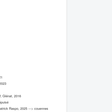
21
 2023
D
, Glénat, 2016
épuisé
atrick Raspo, 2025 ---> couennes