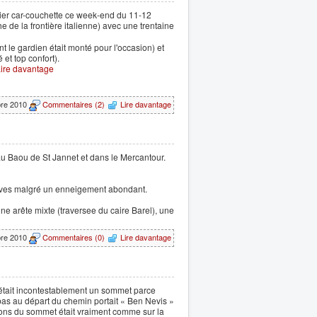
mier car-couchette ce week-end du 11-12
e de la frontière italienne) avec une trentaine
t le gardien était monté pour l'occasion) et
 et top confort).
ire davantage
bre 2010
Commentaires (2)
Lire davantage
u Baou de St Jannet et dans le Mercantour.
motives malgré un enneigement abondant.
une arête mixte (traversee du caire Barel), une
bre 2010
Commentaires (0)
Lire davantage
était incontestablement un sommet parce
 bas au départ du chemin portait « Ben Nevis »
rons du sommet était vraiment comme sur la