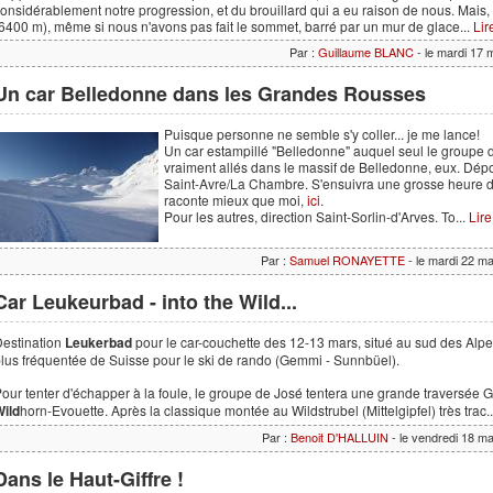
onsidérablement notre progression, et du brouillard qui a eu raison de nous. Mais,
6400 m), même si nous n'avons pas fait le sommet, barré par un mur de glace...
Lir
Par :
Guillaume BLANC
- le mardi 17 
Un car Belledonne dans les Grandes Rousses
Puisque personne ne semble s'y coller... je me lance!
Un car estampillé "Belledonne" auquel seul le groupe d
vraiment allés dans le massif de Belledonne, eux. Dé
Saint-Avre/La Chambre. S'ensuivra une grosse heure d
raconte mieux que moi,
ici
.
Pour les autres, direction Saint-Sorlin-d'Arves. To...
Lir
Par :
Samuel RONAYETTE
- le mardi 22 m
Car Leukeurbad - into the Wild...
estination
Leukerbad
pour le car-couchette des 12-13 mars, situé au sud des Alpe
lus fréquentée de Suisse pour le ski de rando (Gemmi - Sunnbüel).
our tenter d'échapper à la foule, le groupe de José tentera une grande traversée
ild
horn-Evouette. Après la classique montée au Wildstrubel (Mittelgipfel) très trac.
Par :
Benoit D'HALLUIN
- le vendredi 18 m
Dans le Haut-Giffre !