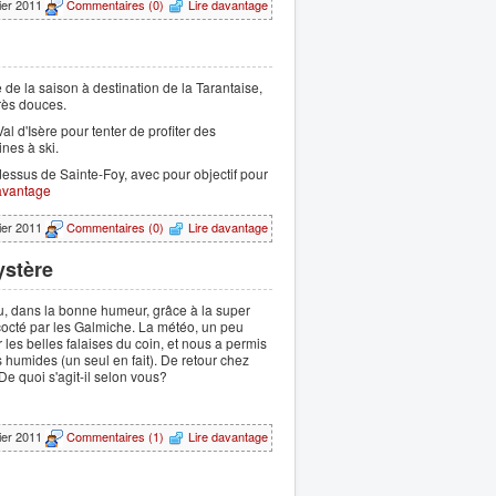
rier 2011
Commentaires (0)
Lire davantage
de la saison à destination de la Tarantaise,
rès douces.
al d'Isère pour tenter de profiter des
nes à ski.
essus de Sainte-Foy, avec pour objectif pour
avantage
vier 2011
Commentaires (0)
Lire davantage
ystère
, dans la bonne humeur, grâce à la super
octé par les Galmiche. La météo, un peu
er les belles falaises du coin, et nous a permis
 humides (un seul en fait). De retour chez
e quoi s'agit-il selon vous?
vier 2011
Commentaires (1)
Lire davantage