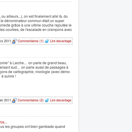
ou ailleurs...), on est finalement allé là, du
is le dénominateur commun était un super
orrecte grâce à une ultime couche rajoutée le
les courbes, de l'escalade en crampons avec
ars 2011
Commentaires (1)
Lire davantage
onomie" à Larche... on parle de grand beau,
 versant sud... on parle aussi de passages à
 leçons de cartographie, nivologie (avec démo
 à suivre !
rier 2011
Commentaires (2)
Lire davantage
vos
...
 tous les groupes ont bien gambade quand