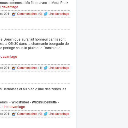
 nous sommes allés flirter avec le Mera Peak
e davantage
mai 2011
Commentaires (0)
Lire davantage
e Dominique aura fait honneur car ils sont
pose à 06h30 dans la charmante bourgade de
e portage sous la pluie que Dominique
e davantage
ars 2011
Commentaires (1)
Lire davantage
s Bernoises et au pied d'une des zones les
 Gemmi -
Wild
strubel -
Wild
strubelhütte -
..
Lire davantage
ars 2011
Commentaires (0)
Lire davantage