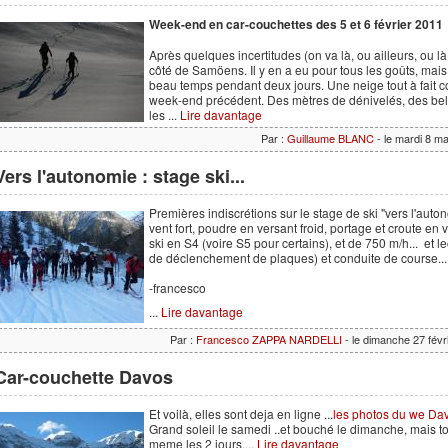
Week-end en car-couchettes des 5 et 6 février 2011
Après quelques incertitudes (on va là, ou ailleurs, ou là, 
côté de Samöens. Il y en a eu pour tous les goûts, ma
beau temps pendant deux jours. Une neige tout à fait c
week-end précédent. Des mètres de dénivelés, des bel
les ...
Lire davantage
Par :
Guillaume BLANC
- le mardi 8 m
Vers l'autonomie : stage ski...
Premières indiscrétions sur le stage de ski "vers l'aut
vent fort, poudre en versant froid, portage et croute en
ski en S4 (voire S5 pour certains), et de 750 m/h... et
de déclenchement de plaques) et conduite de course...
-francesco
...
Lire davantage
Par :
Francesco ZAPPA NARDELLI
- le dimanche 27 fév
Car-couchette Davos
Et voilà, elles sont deja en ligne ...
les photos du we Da
Grand soleil le samedi ..et bouché le dimanche, mais
meme les 2 jours....
Lire davantage