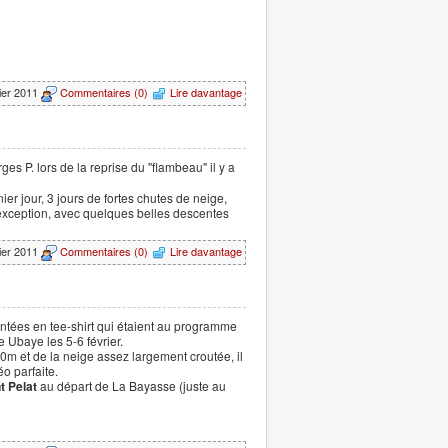
rier 2011
Commentaires (0)
Lire davantage
s P. lors de la reprise du "flambeau" il y a
er jour, 3 jours de fortes chutes de neige,
s exception, avec quelques belles descentes
rier 2011
Commentaires (0)
Lire davantage
tées en tee-shirt qui étaient au programme
e Ubaye les 5-6 février.
m et de la neige assez largement croutée, il
éo parfaite.
t Pelat
au départ de La Bayasse (juste au