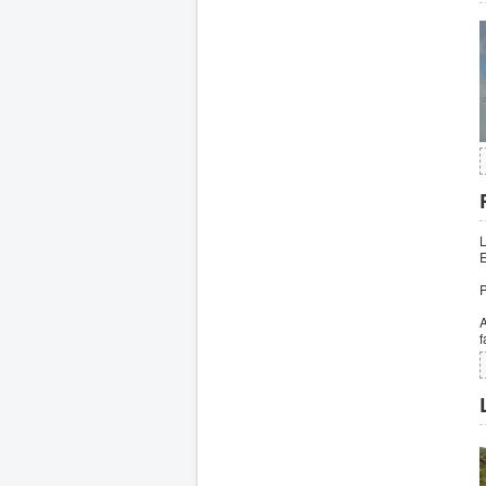
L
E
P
A
f