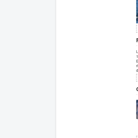
L
1
E
r
d