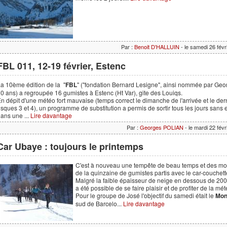
Par :
Benoit D'HALLUIN
- le samedi 26 fév
FBL 011, 12-19 février, Estenc
a 10ème édition de la "
FBL
" ("fondation Bernard Lesigne", ainsi nommée par George
0 ans) a regroupée 16 gumistes à Estenc (Ht Var), gite des Louiqs.
n dépit d'une météo fort mauvaise (temps correct le dimanche de l'arrivée et le derni
isques 3 et 4), un programme de substitution a permis de sortir tous les jours san
ans une ...
Lire davantage
Par :
Georges POLIAN
- le mardi 22 fév
Car Ubaye : toujours le printemps
C'est à nouveau une tempête de beau temps et des mon
de la quinzaine de gumistes partis avec le car-couchett
Malgré la faible épaisseur de neige en dessous de 2000
a été possible de se faire plaisir et de profiter de la mét
Pour le groupe de José l'objectif du samedi était le
Mon
sud de Barcelo...
Lire davantage