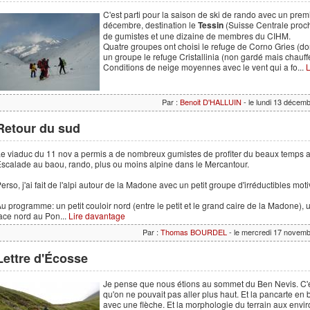
C'est parti pour la saison de ski de rando avec un pre
décembre, destination le
Tessin
(Suisse Centrale proch
de gumistes et une dizaine de membres du CIHM.
Quatre groupes ont choisi le refuge de Corno Gries (don
un groupe le refuge Cristallinia (non gardé mais chauffé
Conditions de neige moyennes avec le vent qui a fo...
L
Par :
Benoit D'HALLUIN
- le lundi 13 décem
Retour du sud
e viaduc du 11 nov a permis a de nombreux gumistes de profiter du beaux temps a
scalade au baou, rando, plus ou moins alpine dans le Mercantour.
erso, j'ai fait de l'alpi autour de la Madone avec un petit groupe d'irréductibles 
u programme: un petit couloir nord (entre le petit et le grand caire de la Madone), 
ace nord au Pon...
Lire davantage
Par :
Thomas BOURDEL
- le mercredi 17 novem
Lettre d'Écosse
Je pense que nous étions au sommet du Ben Nevis. C'
qu'on ne pouvait pas aller plus haut. Et la pancarte en
avec une flèche. Et la morphologie du terrain aux envi