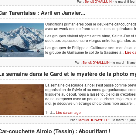
Par :
Benoit D'HALLUIN
- le mardi 8 fév
Car Tarentaise : Avril en Janvier...
Conditions printanières pour le deuxième car-couchette 
avec un week-end de franc soleil et des températures t
Les groupes étaient répartis entre Aime, Sainte-Foy et V
quelques espaces encore vierges entre les grandes usi
Les groupes de Philippe et Guillaume sont montés au d
le groupe de Guillaume le col de la Sassière à...
Lire d
Par :
Benoit D'HALLUIN
- le mardi 18 jan
La semaine dans le Gard et le mystère de la photo m
La semaine d'escalade à noël s'est passé comme prévu
organisation de Sylvie et au menu gargantuesque conc
frisquette au début, nous a laissé tout le loisir d'explor
de nous reposer avec un peu de tourisme les jours plus
moi, je découvre un étrange photo dans mon appareil. D
1- U...
Lire davantage
Par :
Samuel RONAYETTE
- le mardi 11 jan
Car-couchette Airolo (Tessin) : ébouriffant !