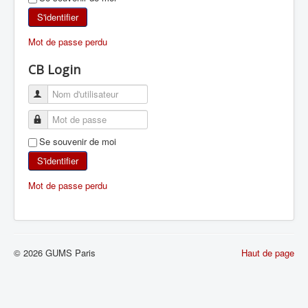
SKI DE RANDONNÉE
S'identifier
Mot de passe perdu
RANDONNÉE PÉDESTRE
CB Login
RANDONNÉE SPORTIVE
Se souvenir de moi
S'identifier
Mot de passe perdu
© 2026 GUMS Paris
Haut de page