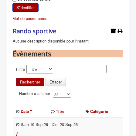
SKI DE RANDONNÉE
S'identifier
Mot de passe perdu
RANDONNÉE PÉDESTRE
Rando sportive
RANDONNÉE SPORTIVE
Aucune description disponible pour l'instant
Évènements
Filtre
Rechercher
Effacer
Nombre à afficher
Date
Titre
Catégorie
Sam 19 Sep 26
-
Dim 20 Sep 26
/