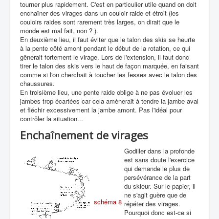
tourner plus rapidement. C'est en particulier utile quand on doit
enchaîner des virages dans un couloir raide et étroit (les
couloirs raides sont rarement très larges, on dirait que le
monde est mal fait, non ? ).
En deuxième lieu, il faut éviter que le talon des skis se heurte
à la pente côté amont pendant le début de la rotation, ce qui
gênerait fortement le virage. Lors de l'extension, il faut donc
tirer le talon des skis vers le haut de façon marquée, en faisant
comme si l'on cherchait à toucher les fesses avec le talon des
chaussures.
En troisième lieu, une pente raide oblige à ne pas évoluer les
jambes trop écartées car cela amènerait à tendre la jambe aval
et fléchir excessivement la jambe amont. Pas l'idéal pour
contrôler la situation...
Enchaînement de virages
Godiller dans la profonde
est sans doute l'exercice
qui demande le plus de
persévérance de la part
du skieur. Sur le papier, il
ne s'agit guère que de
schéma 8
répéter des virages.
Pourquoi donc est-ce si