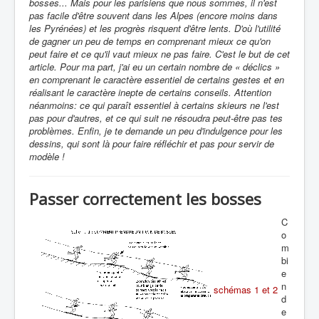
bosses... Mais pour les parisiens que nous sommes, il n'est
pas facile d'être souvent dans les Alpes (encore moins dans
les Pyrénées) et les progrès risquent d'être lents. D'où l'utilité
de gagner un peu de temps en comprenant mieux ce qu'on
peut faire et ce qu'il vaut mieux ne pas faire. C'est le but de cet
article. Pour ma part, j'ai eu un certain nombre de « déclics »
en comprenant le caractère essentiel de certains gestes et en
réalisant le caractère inepte de certains conseils. Attention
néanmoins: ce qui paraît essentiel à certains skieurs ne l'est
pas pour d'autres, et ce qui suit ne résoudra peut-être pas tes
problèmes. Enfin, je te demande un peu d'indulgence pour les
dessins, qui sont là pour faire réfléchir et pas pour servir de
modèle !
Passer correctement les bosses
C
o
m
bi
e
n
schémas 1 et 2
d
e