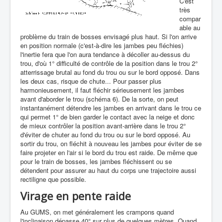
C'est
très
compar
able au
problème du train de bosses envisagé plus haut. Si l'on arrive
en position normale (c'est-à-dire les jambes peu fléchies)
l'inertie fera que l'on aura tendance à décoller au-dessus du
trou, d'où 1° difficulté de contrôle de la position dans le trou 2°
atterrissage brutal au fond du trou ou sur le bord opposé. Dans
les deux cas, risque de chute... Pour passer plus
harmonieusement, il faut fléchir sérieusement les jambes
avant d'aborder le trou (schéma 6). De la sorte, on peut
instantanément détendre les jambes en arrivant dans le trou ce
qui permet 1° de bien garder le contact avec la neige et donc
de mieux contrôler la position avant-arrière dans le trou 2°
d'éviter de chuter au fond du trou ou sur le bord opposé. Au
sortir du trou, on fléchit à nouveau les jambes pour éviter de se
faire projeter en l'air si le bord du trou est raide. De même que
pour le train de bosses, les jambes fléchissent ou se
détendent pour assurer au haut du corps une trajectoire aussi
rectiligne que possible.
Virage en pente raide
Au GUMS, on met généralement les crampons quand
l'inclinaison dépasse 40° sur plus de quelques mètres. Quand