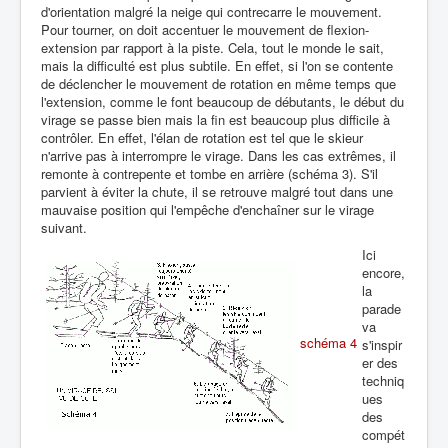
d'orientation malgré la neige qui contrecarre le mouvement.
Pour tourner, on doit accentuer le mouvement de flexion-
extension par rapport à la piste. Cela, tout le monde le sait,
mais la difficulté est plus subtile. En effet, si l'on se contente
de déclencher le mouvement de rotation en même temps que
l'extension, comme le font beaucoup de débutants, le début du
virage se passe bien mais la fin est beaucoup plus difficile à
contrôler. En effet, l'élan de rotation est tel que le skieur
n'arrive pas à interrompre le virage. Dans les cas extrêmes, il
remonte à contrepente et tombe en arrière (schéma 3). S'il
parvient à éviter la chute, il se retrouve malgré tout dans une
mauvaise position qui l'empêche d'enchaîner sur le virage
suivant.
Ici
encore,
la
parade
va
schéma 4
s'inspir
er des
techniq
ues
des
compét