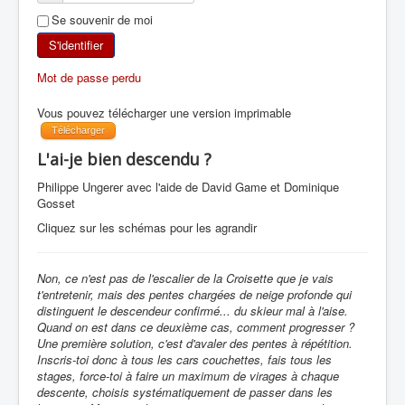
Se souvenir de moi
SKI DE RANDONNÉE
S'identifier
RANDONNÉE PÉDESTRE
Mot de passe perdu
RANDONNÉE SPORTIVE
Vous pouvez télécharger une version imprimable
Télécharger
L'ai-je bien descendu ?
Philippe Ungerer avec l'aide de David Game et Dominique
Gosset
Cliquez sur les schémas pour les agrandir
Non, ce n'est pas de l'escalier de la Croisette que je vais
t'entretenir, mais des pentes chargées de neige profonde qui
distinguent le descendeur confirmé... du skieur mal à l'aise.
Quand on est dans ce deuxième cas, comment progresser ?
Une première solution, c'est d'avaler des pentes à répétition.
Inscris-toi donc à tous les cars couchettes, fais tous les
stages, force-toi à faire un maximum de virages à chaque
descente, choisis systématiquement de passer dans les