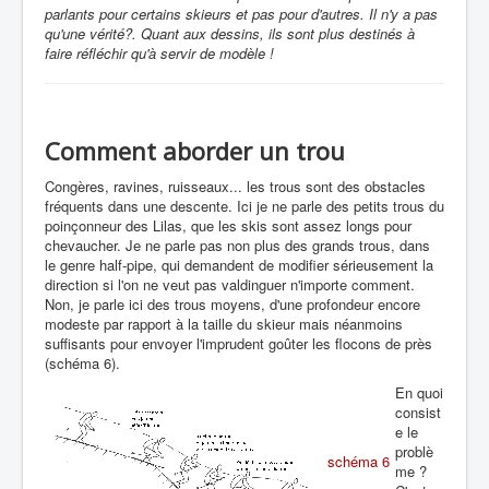
parlants pour certains skieurs et pas pour d'autres. Il n'y a pas
qu'une vérité?. Quant aux dessins, ils sont plus destinés à
faire réfléchir qu'à servir de modèle !
Comment aborder un trou
Congères, ravines, ruisseaux... les trous sont des obstacles
fréquents dans une descente. Ici je ne parle des petits trous du
poinçonneur des Lilas, que les skis sont assez longs pour
chevaucher. Je ne parle pas non plus des grands trous, dans
le genre half-pipe, qui demandent de modifier sérieusement la
direction si l'on ne veut pas valdinguer n'importe comment.
Non, je parle ici des trous moyens, d'une profondeur encore
modeste par rapport à la taille du skieur mais néanmoins
suffisants pour envoyer l'imprudent goûter les flocons de près
(schéma 6).
En quoi
consist
e le
problè
schéma 6
me ?