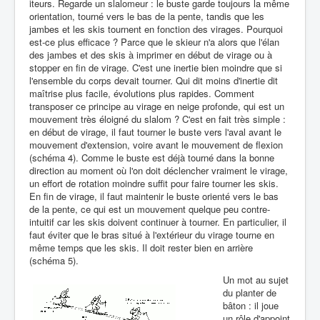
iteurs. Regarde un slalomeur : le buste garde toujours la même
orientation, tourné vers le bas de la pente, tandis que les
jambes et les skis tournent en fonction des virages. Pourquoi
est-ce plus efficace ? Parce que le skieur n'a alors que l'élan
des jambes et des skis à imprimer en début de virage ou à
stopper en fin de virage. C'est une inertie bien moindre que si
l'ensemble du corps devait tourner. Qui dit moins d'inertie dit
maîtrise plus facile, évolutions plus rapides. Comment
transposer ce principe au virage en neige profonde, qui est un
mouvement très éloigné du slalom ? C'est en fait très simple :
en début de virage, il faut tourner le buste vers l'aval avant le
mouvement d'extension, voire avant le mouvement de flexion
(schéma 4). Comme le buste est déjà tourné dans la bonne
direction au moment où l'on doit déclencher vraiment le virage,
un effort de rotation moindre suffit pour faire tourner les skis.
En fin de virage, il faut maintenir le buste orienté vers le bas
de la pente, ce qui est un mouvement quelque peu contre-
intuitif car les skis doivent continuer à tourner. En particulier, il
faut éviter que le bras situé à l'extérieur du virage tourne en
même temps que les skis. Il doit rester bien en arrière
(schéma 5).
Un mot au sujet
du planter de
bâton : il joue
un rôle d'appoint