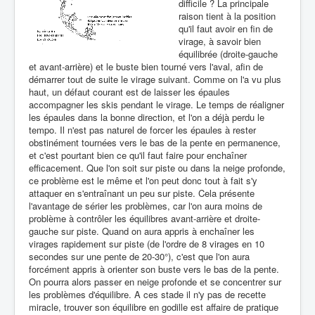
difficile ? La principale
raison tient à la position
qu'il faut avoir en fin de
virage, à savoir bien
équilibrée (droite-gauche
et avant-arrière) et le buste bien tourné vers l'aval, afin de
démarrer tout de suite le virage suivant. Comme on l'a vu plus
haut, un défaut courant est de laisser les épaules
accompagner les skis pendant le virage. Le temps de réaligner
les épaules dans la bonne direction, et l'on a déjà perdu le
tempo. Il n'est pas naturel de forcer les épaules à rester
obstinément tournées vers le bas de la pente en permanence,
et c'est pourtant bien ce qu'il faut faire pour enchaîner
efficacement. Que l'on soit sur piste ou dans la neige profonde,
ce problème est le même et l'on peut donc tout à fait s'y
attaquer en s'entraînant un peu sur piste. Cela présente
l'avantage de sérier les problèmes, car l'on aura moins de
problème à contrôler les équilibres avant-arrière et droite-
gauche sur piste. Quand on aura appris à enchaîner les
virages rapidement sur piste (de l'ordre de 8 virages en 10
secondes sur une pente de 20-30°), c'est que l'on aura
forcément appris à orienter son buste vers le bas de la pente.
On pourra alors passer en neige profonde et se concentrer sur
les problèmes d'équilibre. A ces stade il n'y pas de recette
miracle, trouver son équilibre en godille est affaire de pratique