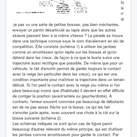
fo
is
n'
ai
-je pas vu une série de petites bosses, pas bien méchantes,
envoyer un pantin désarticulé au tapis alors que les autres
skieurs passent bien à la même vitesse ? La parade se trouve
dans une technique connue sous le nom d'avalement en ski de
compétition. Elle consiste (schéma 1) à utiliser les jambes
comme un amortisseur qu'on replie sur les bosses et qu'on
détend dans les creux, de façon à ce que le buste suive une
trajectoire aussi rectiligne que possible. De même que pour un
véhicule, le fait d'amortir permet de garder toujours le contact
avec la neige (en particulier dans les creux), ce qui est une
condition importante pour maîtriser la trajectoire dans un terrain
délicat. Si l'on perd le contact avec la neige (ou même si l'on
pèse beaucoup moins que d'habitude) il devient en effet difficile
de corriger la position (avant/arrière ou gauche/droite). A
contrario, l'erreur souvent commise par beaucoup de débutants
est de ne pas assez fléchir sur la bosse, ce qui les fait
s'envoler juste après, avec souvent une chute à la clé sur la
bosse suivante (schéma 2).
Les schémas indiqués ne sont qu'un cas de figure parmi
beaucoup d'autres relevant du même principe, qui est d'utiliser
les jambes comme amortisseurs pour garder le contact. Par