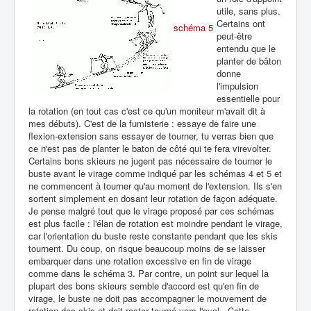
utile, sans plus.
Certains ont
schéma 5
peut-être
entendu que le
planter de bâton
donne
l'impulsion
essentielle pour
la rotation (en tout cas c'est ce qu'un moniteur m'avait dit à
mes débuts). C'est de la fumisterie : essaye de faire une
flexion-extension sans essayer de tourner, tu verras bien que
ce n'est pas de planter le baton de côté qui te fera virevolter.
Certains bons skieurs ne jugent pas nécessaire de tourner le
buste avant le virage comme indiqué par les schémas 4 et 5 et
ne commencent à tourner qu'au moment de l'extension. Ils s'en
sortent simplement en dosant leur rotation de façon adéquate.
Je pense malgré tout que le virage proposé par ces schémas
est plus facile : l'élan de rotation est moindre pendant le virage,
car l'orientation du buste reste constante pendant que les skis
tournent. Du coup, on risque beaucoup moins de se laisser
embarquer dans une rotation excessive en fin de virage
comme dans le schéma 3. Par contre, un point sur lequel la
plupart des bons skieurs semble d'accord est qu'en fin de
virage, le buste ne doit pas accompagner le mouvement de
rotation des skis et doit rester tourné vers l'aval . Cette