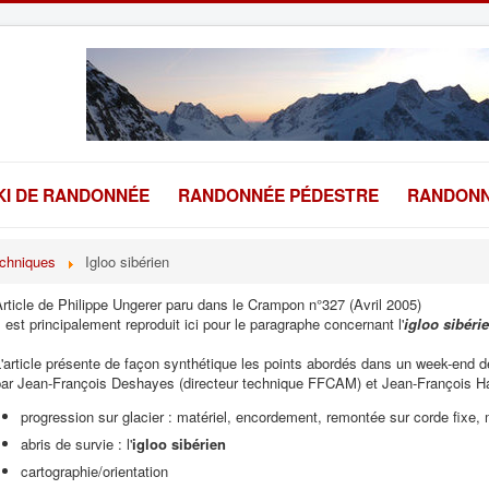
KI DE RANDONNÉE
RANDONNÉE PÉDESTRE
RANDONN
echniques
Igloo sibérien
rticle de Philippe Ungerer paru dans le Crampon n°327 (Avril 2005)
l est principalement reproduit ici pour le paragraphe concernant l'
igloo sibéri
'article présente de façon synthétique les points abordés dans un week-end 
par Jean-François Deshayes (directeur technique FFCAM) et Jean-François H
progression sur glacier : matériel, encordement, remontée sur corde fixe,
abris de survie : l'
igloo sibérien
cartographie/orientation