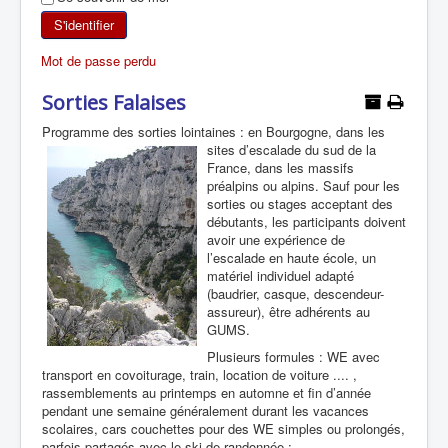
SKI DE RANDONNÉE
S'identifier
Mot de passe perdu
RANDONNÉE PÉDESTRE
Sorties Falaises
RANDONNÉE SPORTIVE
Programme des sorties lointaines : en Bourgogne, dans les
sites d’escalade du sud de
la
France, dans les massifs
préalpins ou alpins. Sauf pour les
sorties ou stages acceptant des
débutants, les participants doivent
avoir une expérience de
l’escalade en haute école, un
matériel individuel adapté
(baudrier, casque, descendeur-
assureur), être adhérents au
GUMS.
Plusieurs formules : WE avec
transport en covoiturage, train, location de voiture .... ,
rassemblements au printemps en automne et fin d’année
pendant une semaine généralement durant les vacances
scolaires, cars couchettes pour des WE simples ou prolongés,
parfois partagés avec le ski de randonnée :