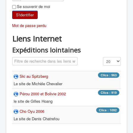
Se souvenir de moi
SKI DE RANDONNÉE
S'identifier
RANDONNÉE PÉDESTRE
Mot de passe perdu
Liens Internet
RANDONNÉE SPORTIVE
Expéditions lointaines
Champ de filtre
Affichage #
Clics : 963
Ski au Spitzberg
Le site de Michèle Chevalier
Clics : 919
Pérou 2000 et Bolivie 2002
le site de Gilles Hoang
Clics : 1092
Cho Oyu 2006
Le site de Denis Chatrefou