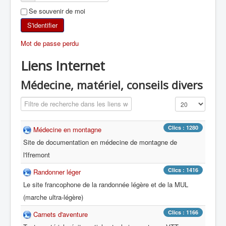
Se souvenir de moi
SKI DE RANDONNÉE
S'identifier
RANDONNÉE PÉDESTRE
Mot de passe perdu
Liens Internet
RANDONNÉE SPORTIVE
Médecine, matériel, conseils divers
Champ de filtre
Affichage #
Clics : 1280
Médecine en montagne
Site de documentation en médecine de montagne de
l'Ifremont
Clics : 1416
Randonner léger
Le site francophone de la randonnée légère et de la MUL
(marche ultra-légère)
Clics : 1166
Carnets d'aventure