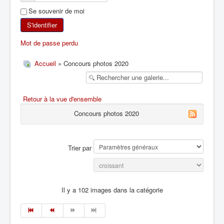
Se souvenir de moi
SKI DE RANDONNÉE
S'identifier
RANDONNÉE PÉDESTRE
Mot de passe perdu
RANDONNÉE SPORTIVE
Accueil
» Concours photos 2020
Retour à la vue d'ensemble
Concours photos 2020
Trier par
Il y a 102 images dans la catégorie