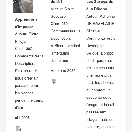
de là !
Les Savoyards
Auteur: Claire
à la Dibona
Soucaze
Auteur: Adrienne
Apprendre à
Clics: 352
DE BAZELAIRE
s'imposer
Commentaires: 0
Clics: 403
Auteur: Claire
Description:
Commentaires: 0
Pilidjian
A Bleau, pendant
Description:
Clics: 392
l'Intergums
Ce que la photo
Commentaires: 0
d'automne
ne dit pas, c'est
Description:
les nuages noirs
Automne 2025
Paul tente de
une heure plus
nous créer un
tard, les abeilles
passage entre
au sommet, la
les vaches
descente sous
pendant le camp
l'orage, et la nuit
d'été
passée aux
été 2025
Etages faute de
navette, annulée