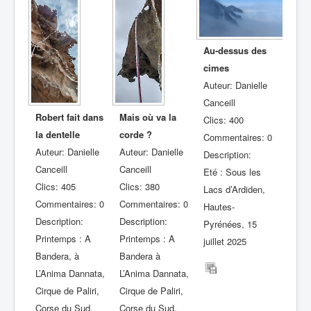
Au-dessus des
cimes
Auteur: Danielle
Canceill
Robert fait dans
Mais où va la
Clics: 400
la dentelle
corde ?
Commentaires: 0
Auteur: Danielle
Auteur: Danielle
Description:
Canceill
Canceill
Eté : Sous les
Clics: 405
Clics: 380
Lacs d’Ardiden,
Commentaires: 0
Commentaires: 0
Hautes-
Description:
Description:
Pyrénées, 15
Printemps : A
Printemps : A
juillet 2025
Bandera, à
Bandera à
L’Anima Dannata,
L’Anima Dannata,
Cirque de Paliri,
Cirque de Paliri,
Corse du Sud,
Corse du Sud,