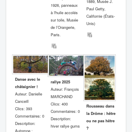
1889, Musée J.
1926, panneaux
Paul Getty,
à l'huile accolés
Californie (États-
sur toile, Musée
Unis)
de l’Orangerie,
Paris.
Danse avec le
rallye 2025
châtaignier !
Auteur: François
Auteur: Danielle
MARCHAND
Canceill
Clics: 400
Rousseau dans
Clics: 393
Commentaires: 0
la Drôme : hêtre
Commentaires: 0
Description:
ou ne pas hêtre
Description:
hiver rallye gums
?
Automne :