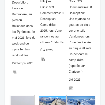
Pilidjian
Clics: 372
Description:
Clics: 369
Commentaires: 0
Lacs de
Commentaires: 0
Description:
Batcrabère, au
Description:
Une myriade de
pied du
Camp d'été
gouttes de pluie
Bailaitous dans
2025, lors d'une
sur une toile
les Pyrénées, fin
randonnée au
d'araignées lors
mai 2025, lors du
cirque d'Erets Lis
d'une randonnée
week-end du
au cirque d'Erets
cycle féminin
Été 2025
Lis pendant le
rando alpine
camp d'été
Printemps 2025
(repérée par
Clarisse !)
été 2025