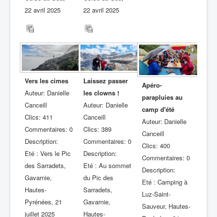
22 avril 2025
22 avril 2025
Laissez passer
Vers les cimes
Apéro-
les clowns !
Auteur: Danielle
parapluies au
Auteur: Danielle
Canceill
camp d'été
Canceill
Clics: 411
Auteur: Danielle
Clics: 389
Commentaires: 0
Canceill
Commentaires: 0
Description:
Clics: 400
Description:
Eté : Vers le Pic
Commentaires: 0
Eté : Au sommet
des Sarradets,
Description:
du Pic des
Gavarnie,
Eté : Camping à
Sarradets,
Hautes-
Luz-Saint-
Gavarnie,
Pyrénées, 21
Sauveur, Hautes-
Hautes-
juillet 2025