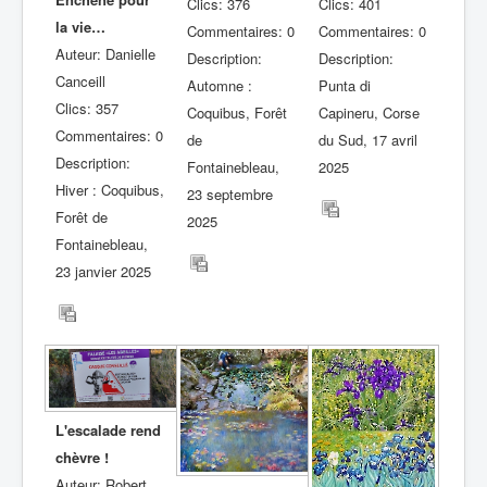
Clics: 376
Clics: 401
la vie…
Commentaires: 0
Commentaires: 0
Auteur: Danielle
Description:
Description:
Canceill
Automne :
Punta di
Clics: 357
Coquibus, Forêt
Capineru, Corse
Commentaires: 0
de
du Sud, 17 avril
Description:
Fontainebleau,
2025
Hiver : Coquibus,
23 septembre
Forêt de
2025
Fontainebleau,
23 janvier 2025
L'escalade rend
chèvre !
Auteur: Robert