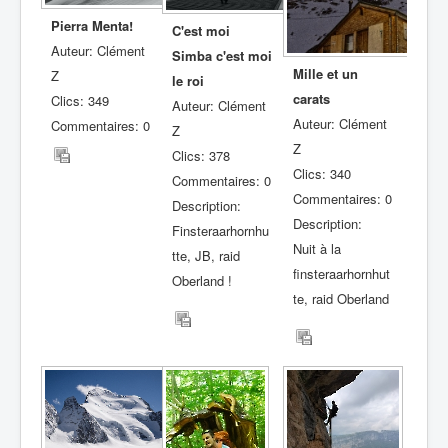
Pierra Menta!
C'est moi
Auteur: Clément
Simba c'est moi
Mille et un
Z
le roi
carats
Clics: 349
Auteur: Clément
Auteur: Clément
Commentaires: 0
Z
Z
Clics: 378
Clics: 340
Commentaires: 0
Commentaires: 0
Description:
Description:
Finsteraarhornhu
Nuit à la
tte, JB, raid
finsteraarhornhut
Oberland !
te, raid Oberland