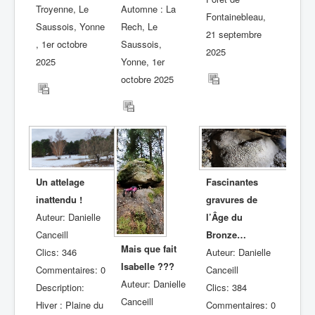
Troyenne, Le
Automne : La
Fontainebleau,
Saussois, Yonne
Rech, Le
21 septembre
, 1er octobre
Saussois,
2025
2025
Yonne, 1er
octobre 2025
Fascinantes
Un attelage
gravures de
inattendu !
l’Âge du
Auteur: Danielle
Bronze…
Canceill
Mais que fait
Auteur: Danielle
Clics: 346
Isabelle ???
Canceill
Commentaires: 0
Auteur: Danielle
Clics: 384
Description:
Canceill
Commentaires: 0
Hiver : Plaine du