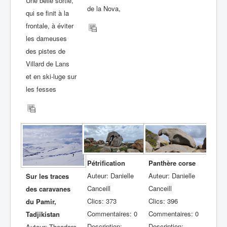
Une belle sortie,
de la Nova,
qui se finit à la
frontale, à éviter
les dameuses
des pistes de
Villard de Lans
et en ski-luge sur
les fesses
Pétrification
Panthère corse
Auteur: Danielle
Auteur: Danielle
Sur les traces
Canceill
Canceill
des caravanes
Clics: 373
Clics: 396
du Pamir,
Commentaires: 0
Commentaires: 0
Tadjikistan
Description:
Description:
Auteur: Theodore