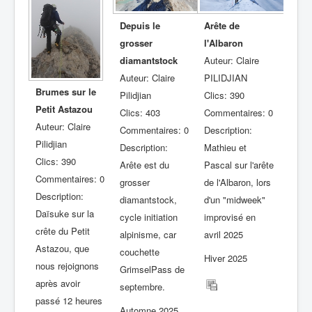
Depuis le
Arête de
grosser
l'Albaron
diamantstock
Auteur: Claire
Auteur: Claire
PILIDJIAN
Brumes sur le
Pilidjian
Clics: 390
Petit Astazou
Clics: 403
Commentaires: 0
Auteur: Claire
Commentaires: 0
Description:
Pilidjian
Description:
Mathieu et
Clics: 390
Arête est du
Pascal sur l'arête
Commentaires: 0
grosser
de l'Albaron, lors
Description:
diamantstock,
d'un "midweek"
Daïsuke sur la
cycle initiation
improvisé en
crête du Petit
alpinisme, car
avril 2025
Astazou, que
couchette
Hiver 2025
nous rejoignons
GrimselPass de
après avoir
septembre.
passé 12 heures
Automne 2025