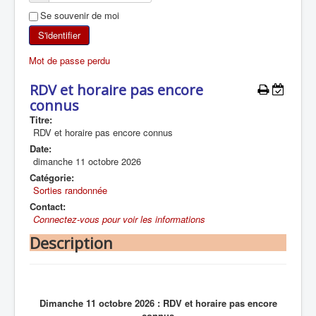
Se souvenir de moi
SKI DE RANDONNÉE
S'identifier
RANDONNÉE PÉDESTRE
Mot de passe perdu
RANDONNÉE SPORTIVE
RDV et horaire pas encore
connus
Titre:
RDV et horaire pas encore connus
Date:
dimanche 11 octobre 2026
Catégorie:
Sorties randonnée
Contact:
Connectez-vous pour voir les informations
Description
Dimanche 11 octobre 2026 : RDV et horaire pas encore
connus