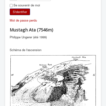
Se souvenir de moi
SKI DE RANDONNÉE
S'identifier
RANDONNÉE PÉDESTRE
Mot de passe perdu
RANDONNÉE SPORTIVE
Mustagh Ata (7546m)
Philippe Ungerer (été 1999)
Schéma de l'ascension