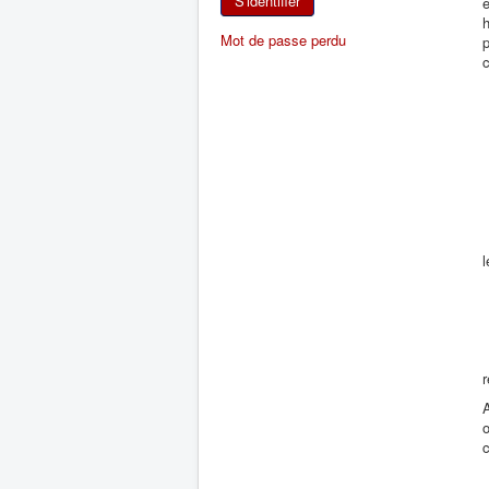
S'identifier
e
h
Mot de passe perdu
p
c
l
r
A
o
c