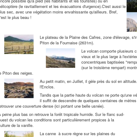
ncore possible qu'à pied (les habitants et les touristes) ou en
élicoptère (le ravitaillement et les évacuations d'urgence).C'est aussi le
lus sec, avec une végétation moins envahissante qu'ailleurs. Bref,
'est le plus beau !
Le plateau de la Plaine des Cafres, zone d'élevage, s'in
Piton de la Fournaise (2631m).
Le volcan comporte plusieurs cra
vieux et le plus large à l'extéri
concentriques baptisées "rempa
(sur le troisième rempart) mont
e Piton des neiges.
Au petit matin, en Juillet, il gèle près du sol en altitud
l'Enclos.
Tandis que la partie haute du volcan ne porte qu'une vé
il suffit de descendre de quelques centaines de mètres 
etrouver une couverture dense (ici portant une belle usnée).
 peine plus bas on retrouve la forêt tropicale humide. Sur le flanc sud-
uest du volcan les conditions sont particulièrement propices à la
ulture de la vanille.
La canne à sucre règne sur les plaines du