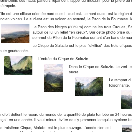
aint-Denis des hauts parleurs répandent l'appel du muezzin pour la prière du 
métropole.
'île est une ellipse orientée nord-ouest - sud-est. Le nord-ouest est la région 
ncien volcan. Le sud-est est un volcan en activité, le Piton de la Fournaise. l
Le Piton des Neiges (3069 m) domine les trois Cirques, 
autour de lui un relief "en creux". Sur cette photo prise d
sommet du Piton de la Fournaise sortant d'un banc de nu
Le Cirque de Salazie est le plus "civilisé" des trois cirques
route goudronnée.
L'entrée du Cirque de Salazie
Dans le Cirque de Salazie. Le vert t
sucre.
Le rempart du
foisonnante.
ndroit détient le record du monde de la quantité de pluie tombée en 24 heures
eçoit en une année. Il vaut mieux éviter de s'y promener lorsqu'un cyclone tr
e troisième Cirque, Mafate, est le plus sauvage. L'accès n'en est