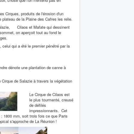
soir, chose que l'on n'entend pas en
des Cirques, produits de l'érosion d'un
e plateau de la Plaine des Cafres les relie.
Salazie, Cilaos et Mafate qui dessinent
u sommet, on aperçoit tout au fond le
ages.
, celui qui a été le premier pénétré par la
endre dénote une plantation de canne à
 Cirque de Salazie à travers la végétation
Le Cirque de Cilaos est
le plus tourmenté, creusé
de défilés
impressionnants. Cet
 : 1800 mm, soit trois fois ce que Paris
opical s'approche de La Réunion !