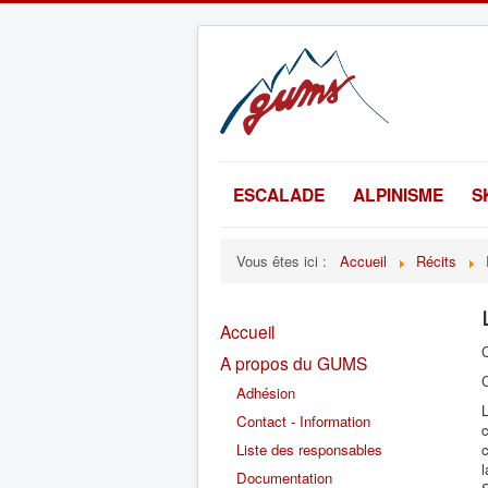
ESCALADE
ALPINISME
S
Vous êtes ici :
Accueil
Récits
Accueil
A propos du GUMS
C
Adhésion
L
Contact - Information
c
Liste des responsables
c
l
Documentation