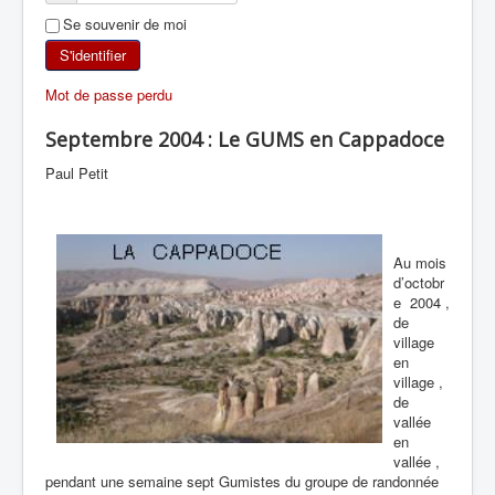
Se souvenir de moi
SKI DE RANDONNÉE
S'identifier
RANDONNÉE PÉDESTRE
Mot de passe perdu
RANDONNÉE SPORTIVE
Septembre 2004 : Le GUMS en Cappadoce
Paul Petit
Au mois
d’octobr
e
2004 ,
de
village
en
village ,
de
vallée
en
vallée ,
pendant une semaine sept Gumistes du groupe de randonnée