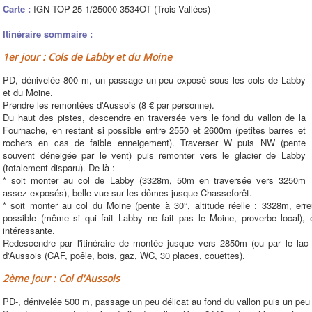
Carte :
IGN TOP-25 1/25000 3534OT (Trois-Vallées)
Itinéraire sommaire :
1er jour : Cols de Labby et du Moine
PD, dénivelée 800 m, un passage un peu exposé sous les cols de Labby
et du Moine.
Prendre les remontées d'Aussois (8 € par personne).
Du haut des pistes, descendre en traversée vers le fond du vallon de la
Fournache, en restant si possible entre 2550 et 2600m (petites barres et
rochers en cas de faible enneigement). Traverser W puis NW (pente
souvent déneigée par le vent) puis remonter vers le glacier de Labby
(totalement disparu). De là :
* soit monter au col de Labby (3328m, 50m en traversée vers 3250m
assez exposés), belle vue sur les dômes jusque Chasseforêt.
* soit monter au col du Moine (pente à 30°, altitude réelle : 3328m, err
possible (même si qui fait Labby ne fait pas le Moine, proverbe local),
intéressante.
Redescendre par l'itinéraire de montée jusque vers 2850m (ou par le la
d'Aussois (CAF, poêle, bois, gaz, WC, 30 places, couettes).
2ème jour : Col d'Aussois
PD-, dénivelée 500 m, passage un peu délicat au fond du vallon puis un pe