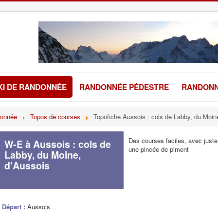
KI DE RANDONNÉE
RANDONNÉE PÉDESTRE
RANDONN
donnée
Topos de courses
Topofiche Aussois : cols de Labby, du Moin
Des courses faciles, avec juste
W-E à Aussois : cols de
une pincée de piment
Labby, du Moine,
d'Aussois
Départ :
Aussois