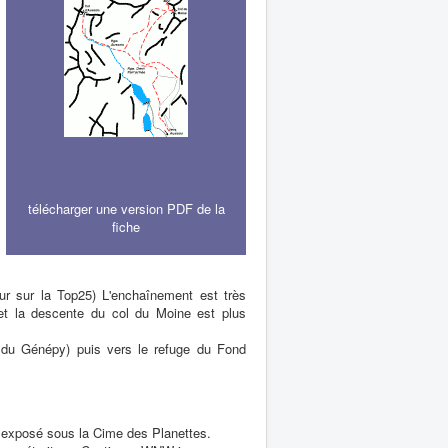
télécharger une version PDF de la
fiche
eur sur la Top25) L'enchaînement est très
 et la descente du col du Moine est plus
c du Génépy) puis vers le refuge du Fond
u exposé sous la Cime des Planettes.