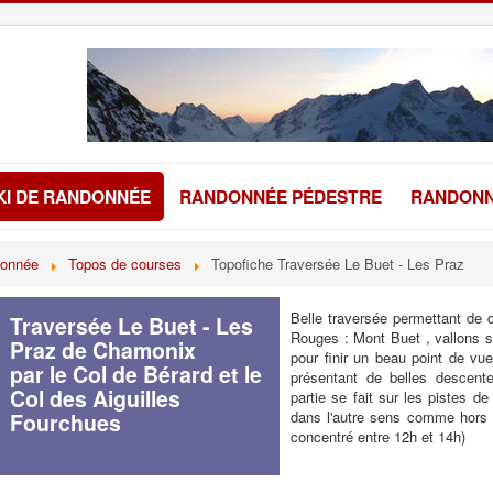
KI DE RANDONNÉE
RANDONNÉE PÉDESTRE
RANDONN
donnée
Topos de courses
Topofiche Traversée Le Buet - Les Praz
Belle traversée permettant de d
Traversée Le Buet - Les
Rouges : Mont Buet , vallons 
Praz de Chamonix
pour finir un beau point de vue
par le Col de Bérard et le
présentant de belles descen
Col des Aiguilles
partie se fait sur les pistes de 
dans l'autre sens comme hors p
Fourchues
concentré entre 12h et 14h)