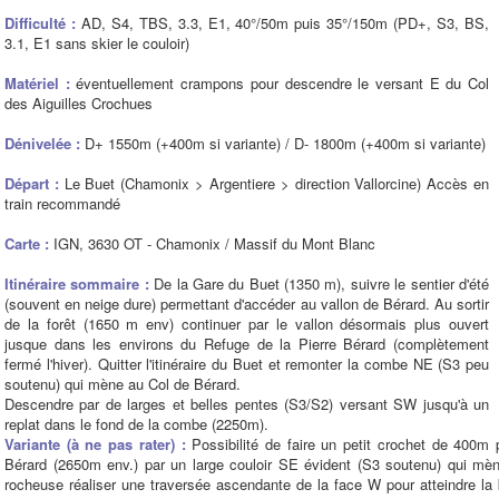
Difficulté :
AD, S4, TBS, 3.3, E1, 40°/50m puis 35°/150m (PD+, S3, BS,
3.1, E1 sans skier le couloir)
Matériel :
éventuellement crampons pour descendre le versant E du Col
des Aiguilles Crochues
Dénivelée :
D+ 1550m (+400m si variante) / D- 1800m (+400m si variante)
Départ :
Le Buet (Chamonix > Argentiere > direction Vallorcine) Accès en
train recommandé
Carte :
IGN, 3630 OT - Chamonix / Massif du Mont Blanc
Itinéraire sommaire :
De la Gare du Buet (1350 m), suivre le sentier d'été
(souvent en neige dure) permettant d'accéder au vallon de Bérard. Au sortir
de la forêt (1650 m env) continuer par le vallon désormais plus ouvert
jusque dans les environs du Refuge de la Pierre Bérard (complètement
fermé l'hiver). Quitter l'itinéraire du Buet et remonter la combe NE (S3 peu
soutenu) qui mène au Col de Bérard.
Descendre par de larges et belles pentes (S3/S2) versant SW jusqu'à un
replat dans le fond de la combe (2250m).
Variante (à ne pas rater) :
Possibilité de faire un petit crochet de 400m 
Bérard (2650m env.) par un large couloir SE évident (S3 soutenu) qui mène 
rocheuse réaliser une traversée ascendante de la face W pour atteindre la b