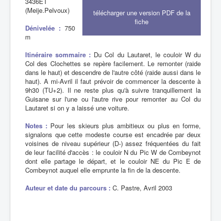
3436ET
(Meije.Pelvoux)
télécharger une version PDF de la
fiche
Dénivelée :
750
m
Itinéraire sommaire :
Du Col du Lautaret, le couloir W du
Col des Clochettes se repère facilement. Le remonter (raide
dans le haut) et descendre de l'autre côté (raide aussi dans le
haut). A mi-Avril il faut prévoir de commencer la descente à
9h30 (TU+2). Il ne reste plus qu'à suivre tranquillement la
Guisane sur l'une ou l'autre rive pour remonter au Col du
Lautaret si on y a laissé une voiture.
Notes :
Pour les skieurs plus ambitieux ou plus en forme,
signalons que cette modeste course est encadrée par deux
voisines de niveau supérieur (D-) assez fréquentées du fait
de leur facilité d'accès : le couloir N du Pic W de Combeynot
dont elle partage le départ, et le couloir NE du Pic E de
Combeynot auquel elle emprunte la fin de la descente.
Auteur et date du parcours :
C. Pastre, Avril 2003