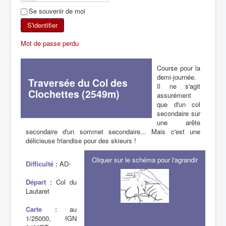
Se souvenir de moi
SKI DE RANDONNÉE
S'identifier
RANDONNÉE PÉDESTRE
Mot de passe perdu
RANDONNÉE SPORTIVE
Course pour la
demi-journée.
Traversée du Col des
Il ne s'agit
Clochettes (2549m)
assurément
que d'un col
secondaire sur
une arête
secondaire d'un sommet secondaire... Mais c'est une
délicieuse friandise pour des skieurs !
Cliquer sur le schéma pour l'agrandir
Difficulté :
AD-
Départ :
Col du
Lautaret
Carte :
au
1/25000, IGN