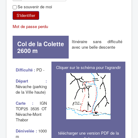
Se souvenir de moi
SKI DE RANDONNÉE
S'identifier
RANDONNÉE PÉDESTRE
Mot de passe perdu
RANDONNÉE SPORTIVE
Itinéraire sans difficulté
Col de la Colette
avec une belle descente
2600 m
Cliquer sur le schéma pour l'agrandir
Difficulté :
PD -
Départ :
Névache (parking
de la Ville haute)
Carte :
IGN
TOP25 3535 OT
Névache-Mont
Thabor
Dénivelée :
1000
télécharger une version PDF de la
m