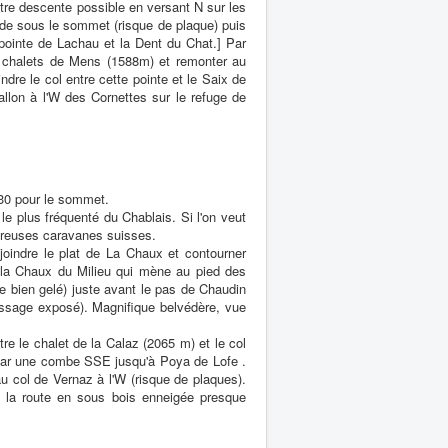
Autre descente possible en versant N sur les
aide sous le sommet (risque de plaque) puis
pointe de Lachau et la Dent du Chat.] Par
es chalets de Mens (1588m) et remonter au
ndre le col entre cette pointe et le Saix de
llon à l'W des Cornettes sur le refuge de
h30 pour le sommet.
le plus fréquenté du Chablais. Si l'on veut
ombreuses caravanes suisses.
oindre le plat de La Chaux et contourner
 la Chaux du Milieu qui mène au pied des
de bien gelé) juste avant le pas de Chaudin
ssage exposé). Magnifique belvédère, vue
e le chalet de la Calaz (2065 m) et le col
 par une combe SSE jusqu'à Poya de Lofe .
u col de Vernaz à l'W (risque de plaques).
 la route en sous bois enneigée presque