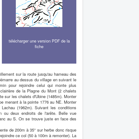
télécharger une version PDF de la
fiche
illement sur la route jusqu'au hameau des
démarre au dessus du village en suivant le
min pour rejoindre celui qui monte plus
lairière de la Plagne du Mont (2 chalets
ite sur les chalets d'Ubine (1485m). Monter
upe menant à la pointe 1776 au NE. Monter
 Lachau (1962m). Suivant les conditions
n ou deux endroits de l'arête. Belle vue
lanc au S. On se trouve juste en face des
pente de 200m à 35° sur herbe donc risque
ejoindre ce col (50 à 100m à remonter). La