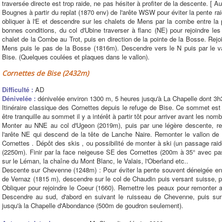
traversée directe est trop raide, ne pas hésiter à profiter de la descente. [ 
Bougnes à partir du replat (1870 env) de l'arête WSW pour éviter la pente r
obliquer à l'E et descendre sur les chalets de Mens par la combe entre la 
bonnes conditions, du col d'Ubine traverser à flanc (NE) pour rejoindre l
chalet de la Combe au Trot, puis en direction de la pointe de la Bosse. Rejoi
Mens puis le pas de la Bosse (1816m). Descendre vers le N puis par le va
Bise. (Quelques coulées et plaques dans le vallon).
Cornettes de Bise (2432m)
Difficulté :
AD
Dénivelée :
dénivelée environ 1300 m, 5 heures jusqu'à La Chapelle dont 3
Itinéraire classique des Cornettes depuis le refuge de Bise. Ce sommet est 
être tranquille au sommet il y a intérêt à partir tôt pour arriver avant les n
Monter au NNE au col d'Ugeon (2019m), puis par une légère descente, rej
l'arête NE qui descend de la tête de Lanche Naire. Remonter le vallon de
Cornettes . Dépôt des skis , ou possibilité de monter à ski (un passage rai
(2250m). Finir par la face neigeuse SE des Cornettes (200m à 35° avec pa
sur le Léman, la chaîne du Mont Blanc, le Valais, l'Oberland etc..
Descente sur Chevenne (1248m) : Pour éviter la pente souvent déneigée entr
de Vernaz (1815 m), descendre sur le col de Chaudin puis versant suisse,
Obliquer pour rejoindre le Coeur (1660). Remettre les peaux pour remonter a
Descendre au sud, d'abord en suivant le ruisseau de Chevenne, puis sur
jusqu'à la Chapelle d'Abondance (500m de goudron seulement).