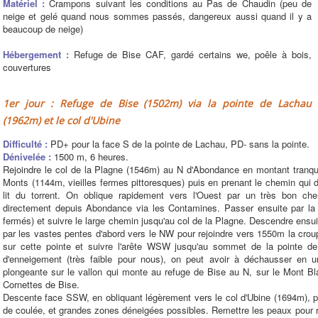
Matériel :
Crampons suivant les conditions au Pas de Chaudin (peu de
neige et gelé quand nous sommes passés, dangereux aussi quand il y a
beaucoup de neige)
Hébergement :
Refuge de Bise CAF, gardé certains we, poêle à bois,
couvertures
1er jour : Refuge de Bise (1502m) via la pointe de Lachau
(1962m) et le col d'Ubine
Difficulté :
PD+ pour la face S de la pointe de Lachau, PD- sans la pointe.
Dénivelée :
1500 m, 6 heures.
Rejoindre le col de la Plagne (1546m) au N d'Abondance en montant tranqu
Monts (1144m, vieilles fermes pittoresques) puis en prenant le chemin qui 
lit du torrent. On oblique rapidement vers l'Ouest par un très bon che
directement depuis Abondance via les Contamines. Passer ensuite par la c
fermés) et suivre le large chemin jusqu'au col de la Plagne. Descendre ensu
par les vastes pentes d'abord vers le NW pour rejoindre vers 1550m la cro
sur cette pointe et suivre l'arête WSW jusqu'au sommet de la pointe de
d'enneigement (très faible pour nous), on peut avoir à déchausser en u
plongeante sur le vallon qui monte au refuge de Bise au N, sur le Mont B
Cornettes de Bise.
Descente face SSW, en obliquant légèrement vers le col d'Ubine (1694m), 
de coulée, et grandes zones déneigées possibles. Remettre les peaux pour r