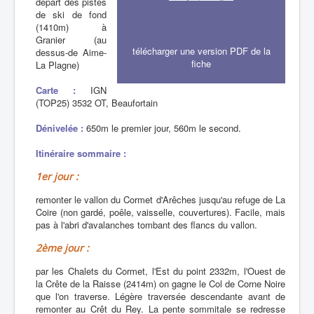
départ des pistes
de ski de fond
(1410m) à
Granier (au
télécharger une version PDF de la
dessus-de Aime-
fiche
La Plagne)
Carte :
IGN
(TOP25) 3532 OT, Beaufortain
Dénivelée :
650m le premier jour, 560m le second.
Itinéraire sommaire :
1er jour :
remonter le vallon du Cormet d'Arêches jusqu'au refuge de La
Coire (non gardé, poêle, vaisselle, couvertures). Facile, mais
pas à l'abri d'avalanches tombant des flancs du vallon.
2ème jour :
par les Chalets du Cormet, l'Est du point 2332m, l'Ouest de
la Crête de la Raisse (2414m) on gagne le Col de Corne Noire
que l'on traverse. Légère traversée descendante avant de
remonter au Crêt du Rey. La pente sommitale se redresse