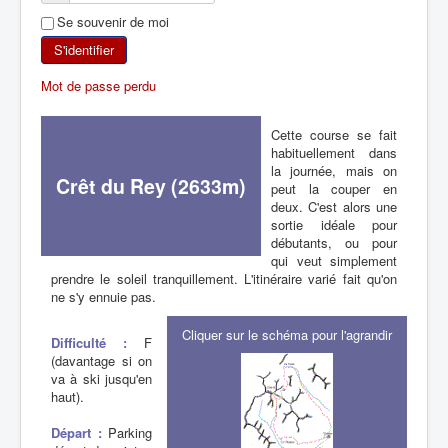
Se souvenir de moi
SKI DE RANDONNÉE
S'identifier
RANDONNÉE PÉDESTRE
Mot de passe perdu
RANDONNÉE SPORTIVE
Cette course se fait
habituellement dans
la journée, mais on
Crêt du Rey (2633m)
peut la couper en
deux. C'est alors une
sortie idéale pour
débutants, ou pour
qui veut simplement
prendre le soleil tranquillement. L'itinéraire varié fait qu'on
ne s'y ennuie pas.
Cliquer sur le schéma pour l'agrandir
Difficulté :
F
(davantage si on
va à ski jusqu'en
haut).
Départ :
Parking