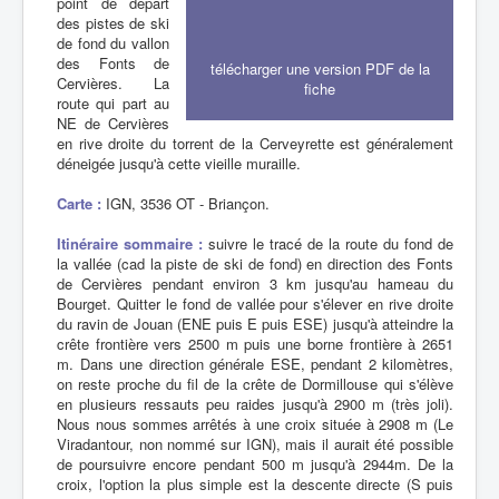
point de départ
des pistes de ski
de fond du vallon
des Fonts de
télécharger une version PDF de la
Cervières. La
fiche
route qui part au
NE de Cervières
en rive droite du torrent de la Cerveyrette est généralement
déneigée jusqu'à cette vieille muraille.
Carte :
IGN, 3536 OT - Briançon.
Itinéraire sommaire :
suivre le tracé de la route du fond de
la vallée (cad la piste de ski de fond) en direction des Fonts
de Cervières pendant environ 3 km jusqu'au hameau du
Bourget. Quitter le fond de vallée pour s'élever en rive droite
du ravin de Jouan (ENE puis E puis ESE) jusqu'à atteindre la
crête frontière vers 2500 m puis une borne frontière à 2651
m. Dans une direction générale ESE, pendant 2 kilomètres,
on reste proche du fil de la crête de Dormillouse qui s'élève
en plusieurs ressauts peu raides jusqu'à 2900 m (très joli).
Nous nous sommes arrêtés à une croix située à 2908 m (Le
Viradantour, non nommé sur IGN), mais il aurait été possible
de poursuivre encore pendant 500 m jusqu'à 2944m. De la
croix, l'option la plus simple est la descente directe (S puis