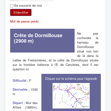
Se souvenir de moi
SKI DE RANDONNÉE
S'identifier
RANDONNÉE PÉDESTRE
Mot de passe perdu
RANDONNÉE SPORTIVE
Ne pas
Crête de Dormillouse
confondre le
(2908 m)
hameau de
Dormillouse
situé non loin
de là dans la
vallée de Freissinières, et la crête de Dormillouse située
sur la frontière italienne à l'E de Cervières, dont il est
question ici
Cliquer sur le schéma pour l'agrandir
Difficulté :
F
Dénivelée :
1030
m
Départ :
Mur des
Aïttes (1880m),