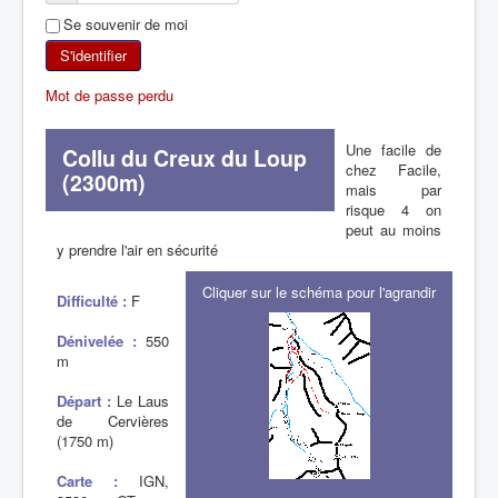
Se souvenir de moi
SKI DE RANDONNÉE
S'identifier
RANDONNÉE PÉDESTRE
Mot de passe perdu
RANDONNÉE SPORTIVE
Une facile de
Collu du Creux du Loup
chez Facile,
(2300m)
mais par
risque 4 on
peut au moins
y prendre l'air en sécurité
Cliquer sur le schéma pour l'agrandir
Difficulté :
F
Dénivelée :
550
m
Départ :
Le Laus
de Cervières
(1750 m)
Carte :
IGN,