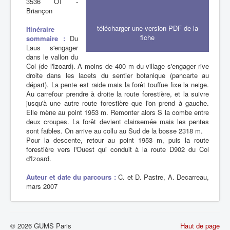
3536 OT -
Briançon
télécharger une version PDF de la
Itinéraire
fiche
sommaire :
Du
Laus s'engager
dans le vallon du
Col (de l'Izoard). A moins de 400 m du village s'engager rive
droite dans les lacets du sentier botanique (pancarte au
départ). La pente est raide mais la forêt touffue fixe la neige.
Au carrefour prendre à droite la route forestière, et la suivre
jusqu'à une autre route forestière que l'on prend à gauche.
Elle mène au point 1953 m. Remonter alors S la combe entre
deux croupes. La forêt devient clairsemée mais les pentes
sont faibles. On arrive au collu au Sud de la bosse 2318 m.
Pour la descente, retour au point 1953 m, puis la route
forestière vers l'Ouest qui conduit à la route D902 du Col
d'Izoard.
Auteur et date du parcours :
C. et D. Pastre, A. Decarreau,
mars 2007
© 2026 GUMS Paris
Haut de page