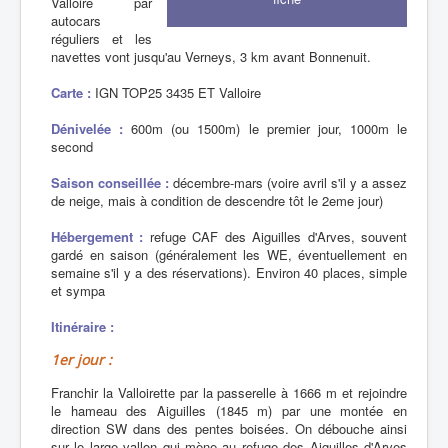
Valloire par
autocars
réguliers et les
navettes vont jusqu'au Verneys, 3 km avant Bonnenuit.
Carte :
IGN TOP25 3435 ET Valloire
Dénivelée :
600m (ou 1500m) le premier jour, 1000m le
second
Saison conseillée :
décembre-mars (voire avril s'il y a assez
de neige, mais à condition de descendre tôt le 2eme jour)
Hébergement :
refuge CAF des Aiguilles d'Arves, souvent
gardé en saison (généralement les WE, éventuellement en
semaine s'il y a des réservations). Environ 40 places, simple
et sympa
Itinéraire :
1er jour :
Franchir la Valloirette par la passerelle à 1666 m et rejoindre
le hameau des Aiguilles (1845 m) par une montée en
direction SW dans des pentes boisées. On débouche ainsi
sur le large vallon qui mène au refuge des Aiguilles d'Arves