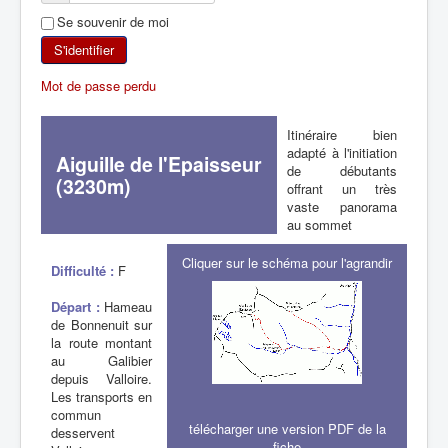
Se souvenir de moi
SKI DE RANDONNÉE
S'identifier
RANDONNÉE PÉDESTRE
Mot de passe perdu
RANDONNÉE SPORTIVE
Itinéraire bien
adapté à l'initiation
Aiguille de l'Epaisseur
de débutants
(3230m)
offrant un très
vaste panorama
au sommet
Cliquer sur le schéma pour l'agrandir
Difficulté :
F
Départ :
Hameau
de Bonnenuit sur
la route montant
au Galibier
depuis Valloire.
Les transports en
commun
télécharger une version PDF de la
desservent
fiche