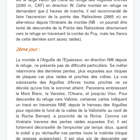
(2260 m, CAF) en direction W. Cette montée en refuge ne
demandant que 2 heures de marche, il est recommandé de
faire l'ascension de la pointe des Ratissières (2865 m) en
aller-retour depuis l'itinéraire de montée (NB : on pourrait être
tenté de descendre de la Pointe des Ratissières directement
vers le refuge en traversant la combe du Puy, mais les flancs
de cette dernière sont assez raides).
2ème jour :
La montée à l'Aiguille de l'Epaisseur, en direction NW depuis
le refuge, ne présente pas de difficulté particulière. Se méfier
néanmoins des dernières pentes, plus exposées aux risques
de plaques car plus raides et proches des crêtes. La vue
saisissante des Aiguilles d'Arves toutes proches ne se
dévoile qu'une fois le sommet atteint. Panorama embrassant
le Mont Blanc, la Vanoise, l'Oisans, et jusqu'au Viso. Pour
descendre du refuge vers Valloire, certaines cartes indiquent
un tracé en traversée NNE depuis le hameau des Aiguilles
pour rejoindre le fond de la vallée de la Valloirette au nord de
la Roche Bernard, à proximité de la Rivine. Comme cet
itinéraire traverse des pentes raides exposées Est, il est
fortement déconseillé de l'emprunter par temps doux, quand
le soleil a pu réchauffer ces pentes toute la matinée (risque
de grosses avalanches). Il est plus sûr de descendre par