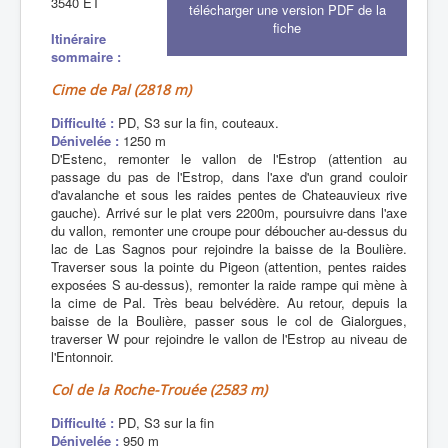
3540 ET
télécharger une version PDF de la
fiche
Itinéraire
sommaire :
Cime de Pal (2818 m)
Difficulté :
PD, S3 sur la fin, couteaux.
Dénivelée :
1250 m
D'Estenc, remonter le vallon de l'Estrop (attention au
passage du pas de l'Estrop, dans l'axe d'un grand couloir
d'avalanche et sous les raides pentes de Chateauvieux rive
gauche). Arrivé sur le plat vers 2200m, poursuivre dans l'axe
du vallon, remonter une croupe pour déboucher au-dessus du
lac de Las Sagnos pour rejoindre la baisse de la Boulière.
Traverser sous la pointe du Pigeon (attention, pentes raides
exposées S au-dessus), remonter la raide rampe qui mène à
la cime de Pal. Très beau belvédère. Au retour, depuis la
baisse de la Boulière, passer sous le col de Gialorgues,
traverser W pour rejoindre le vallon de l'Estrop au niveau de
l'Entonnoir.
Col de la Roche-Trouée (2583 m)
Difficulté :
PD, S3 sur la fin
Dénivelée :
950 m