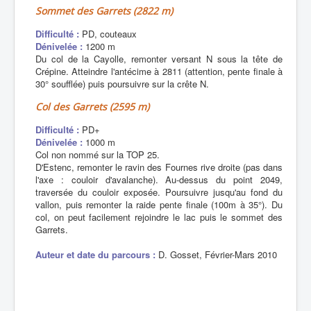
Sommet des Garrets (2822 m)
Difficulté :
PD, couteaux
Dénivelée :
1200 m
Du col de la Cayolle, remonter versant N sous la tête de
Crépine. Atteindre l'antécime à 2811 (attention, pente finale à
30° soufflée) puis poursuivre sur la crête N.
Col des Garrets (2595 m)
Difficulté :
PD+
Dénivelée :
1000 m
Col non nommé sur la TOP 25.
D'Estenc, remonter le ravin des Fournes rive droite (pas dans
l'axe : couloir d'avalanche). Au-dessus du point 2049,
traversée du couloir exposée. Poursuivre jusqu'au fond du
vallon, puis remonter la raide pente finale (100m à 35°). Du
col, on peut facilement rejoindre le lac puis le sommet des
Garrets.
Auteur et date du parcours :
D. Gosset, Février-Mars 2010