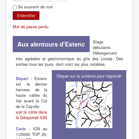
Se souvenir de moi
SKI DE RANDONNÉE
S'identifier
RANDONNÉE PÉDESTRE
Mot de passe perdu
RANDONNÉE SPORTIVE
Stage
Aux alentours d'Estenc
débutants.
Hébergement
très agréable et gastronomique au gîte des Louiqs. Des
sorties tous les jours, dont voici les plus notables.
Cliquer sur le schéma pour l'agrandir
Départ :
Estenc
est le dernier
hameau de la
haute vallée du
Var avant le Col
de la Cayolle.
voir la carte dans
le Géoportail IGN
Carte :
IGN au
1/25000 TOP 25,