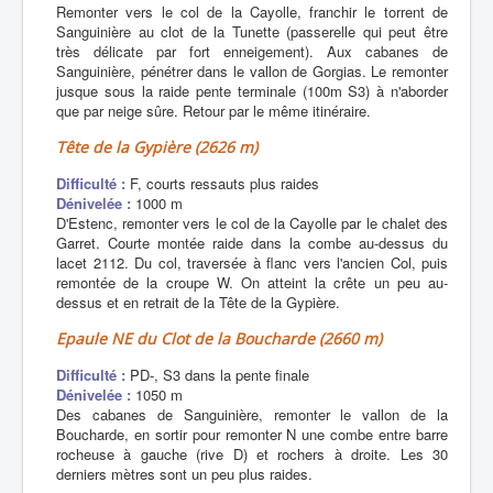
Remonter vers le col de la Cayolle, franchir le torrent de
Sanguinière au clot de la Tunette (passerelle qui peut être
très délicate par fort enneigement). Aux cabanes de
Sanguinière, pénétrer dans le vallon de Gorgias. Le remonter
jusque sous la raide pente terminale (100m S3) à n'aborder
que par neige sûre. Retour par le même itinéraire.
Tête de la Gypière (2626 m)
Difficulté :
F, courts ressauts plus raides
Dénivelée :
1000 m
D'Estenc, remonter vers le col de la Cayolle par le chalet des
Garret. Courte montée raide dans la combe au-dessus du
lacet 2112. Du col, traversée à flanc vers l'ancien Col, puis
remontée de la croupe W. On atteint la crête un peu au-
dessus et en retrait de la Tête de la Gypière.
Epaule NE du Clot de la Boucharde (2660 m)
Difficulté :
PD-, S3 dans la pente finale
Dénivelée :
1050 m
Des cabanes de Sanguinière, remonter le vallon de la
Boucharde, en sortir pour remonter N une combe entre barre
rocheuse à gauche (rive D) et rochers à droite. Les 30
derniers mètres sont un peu plus raides.