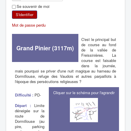
Se souvenir de moi
SKI DE RANDONNÉE
S'identifier
RANDONNÉE PÉDESTRE
Mot de passe perdu
RANDONNÉE SPORTIVE
C'est le principal but
de course au fond
Grand Pinier (3117m)
de la vallée de
Freissinières. La
course est faisable
dans la journée,
mais pourquoi se priver d'une nuit magique au hameau de
Dormillouse, refuge des Vaudois et autres parpaillots à
l'époque des persécutions religieuses ?
Cliquer sur le schéma pour l'agrandir
Difficulté :
PD-
Départ :
Limite
déneigée sur la
route de
Dormillouse (au
pire, parking