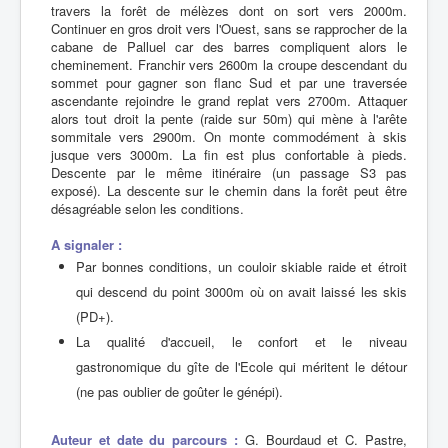
travers la forêt de mélèzes dont on sort vers 2000m.
Continuer en gros droit vers l'Ouest, sans se rapprocher de la
cabane de Palluel car des barres compliquent alors le
cheminement. Franchir vers 2600m la croupe descendant du
sommet pour gagner son flanc Sud et par une traversée
ascendante rejoindre le grand replat vers 2700m. Attaquer
alors tout droit la pente (raide sur 50m) qui mène à l'arête
sommitale vers 2900m. On monte commodément à skis
jusque vers 3000m. La fin est plus confortable à pieds.
Descente par le même itinéraire (un passage S3 pas
exposé). La descente sur le chemin dans la forêt peut être
désagréable selon les conditions.
A signaler :
Par bonnes conditions, un couloir skiable raide et étroit
qui descend du point 3000m où on avait laissé les skis
(PD+).
La qualité d'accueil, le confort et le niveau
gastronomique du gîte de l'Ecole qui méritent le détour
(ne pas oublier de goûter le génépi).
Auteur et date du parcours :
G. Bourdaud et C. Pastre,