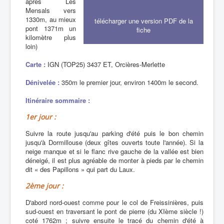
après Les
Mensals vers
1330m, au mieux
télécharger une version PDF de la
pont 1371m un
fiche
kilomètre plus
loin)
Carte :
IGN (TOP25) 3437 ET, Orcières-Merlette
Dénivelée :
350m le premier jour, environ 1400m le second.
Itinéraire sommaire :
1er jour :
Suivre la route jusqu'au parking d'été puis le bon chemin
jusqu'à Dormillouse (deux gîtes ouverts toute l'année). Si la
neige manque et si le flanc rive gauche de la vallée est bien
déneigé, il est plus agréable de monter à pieds par le chemin
dit « des Papillons » qui part du Laux.
2ème jour :
D'abord nord-ouest comme pour le col de Freissinières, puis
sud-ouest en traversant le pont de pierre (du XIème siècle !)
coté 1762m ; suivre ensuite le tracé du chemin d'été à