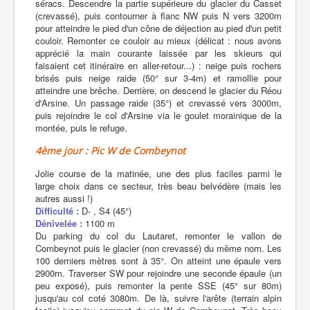
séracs. Descendre la partie supérieure du glacier du Casset
(crevassé), puis contourner à flanc NW puis N vers 3200m
pour atteindre le pied d'un cône de déjection au pied d'un petit
couloir. Remonter ce couloir au mieux (délicat : nous avons
apprécié la main courante laissée par les skieurs qui
faisaient cet itinéraire en aller-retour...) : neige puis rochers
brisés puis neige raide (50° sur 3-4m) et ramollie pour
atteindre une brêche. Derrière, on descend le glacier du Réou
d'Arsine. Un passage raide (35°) et crevassé vers 3000m,
puis rejoindre le col d'Arsine via le goulet morainique de la
montée, puis le refuge.
4ème jour : Pic W de Combeynot
Jolie course de la matinée, une des plus faciles parmi le
large choix dans ce secteur, très beau belvédère (mais les
autres aussi !)
Difficulté :
D- , S4 (45°)
Dénivelée :
1100 m
Du parking du col du Lautaret, remonter le vallon de
Combeynot puis le glacier (non crevassé) du même nom. Les
100 derniers mètres sont à 35°. On atteint une épaule vers
2900m. Traverser SW pour rejoindre une seconde épaule (un
peu exposé), puis remonter la pente SSE (45° sur 80m)
jusqu'au col coté 3080m. De là, suivre l'arête (terrain alpin