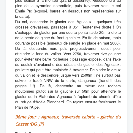
plus délicat à la montée qu'à la descente). Redescendre au
pied de la pyramide sommitale, puis traverser vers le col
Emile Pic (exposé, barres en dessous non représentées sur
la carte).
Du col, descendre le glacier des Agneaux : quelques très
grosses crevasses, passages à 35°. Rester rive droite ! On
s'échappe du glacier par une courte pente raide 20m à droite
de la pente de glace du front glaciaire. En fin de saison, main
courante possible (anneaux de sangle en place en mai 2006).
De là, descendre nord puis progressivement ouest pour
atteindre le fond du vallon. Vers 2750, traverser rive gauche
pour éviter une barre rocheuse : passage exposé, dans l'axe
du couloir d'avalanche des séracs du glacier des Agneaux,
goulotte qui peut être malaisée à traverser. Rejoindre le creux
du vallon et le descendre jusque vers 2500m : ne surtout pas
suivre le tracé NNW de la carte, dangereux (franchit des
gorges !!!). De là, descendre au mieux des rochers
moutonnés plutôt sur la gauche sur 50m pour atteindre le
glacier de la Plate des Agneaux à l'aplomb du chemin d'été
du refuge d'Adèle Planchard. On rejoint ensuite facilement le
Plan de l'Alpe.
3ème jour : Agneaux, traversée calotte - glacier du
Casset (DG, JP)