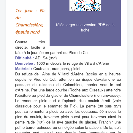
1er jour : Pic
de
télécharger une version PDF de la
Chamoissière,
fiche
épaule nord
Course très
directe, facile à
faire à la journée en partant du Pied du Col.
Difficulté :
AD, S4 (35°)
Dénivelée :
1000 m depuis le refuge de Villard d'Arène
Matériel :
Couteaux, crampons, piolet
Du refuge de l'Alpe de Villard d'Arêne (accès en 2 heures
depuis le Pied du Col, attention au risque d'avalanche au
passage du ruisseau du Colombier), monter vers le col
d'Arsine. Par une large courbe (Roche aux Oiseaux) atteindre
l'étroiture au pied du glacier de Chamoissière (non crevassé).
Le remonter plein sud à l'aplomb d'un couloir étroit (voie
classique pour le sommet du Pic). La pente (30 puis 35°)
peut se remonter à pieds ou avec les couteaux. 50m sous le
pied du couloir, traverser plein ouest pour traverser ainsi la
pente raide (40°) de la rive gauche du glacier. Franchir une
petite barre rocheuse ou enneigée selon la saison. De là, soit
remonter sud jusqu'à une épaule (vue imprenable sur le