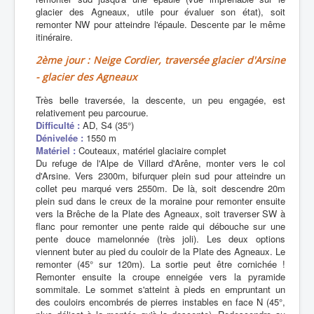
glacier des Agneaux, utile pour évaluer son état), soit
remonter NW pour atteindre l'épaule. Descente par le même
itinéraire.
2ème jour : Neige Cordier, traversée glacier d'Arsine
- glacier des Agneaux
Très belle traversée, la descente, un peu engagée, est
relativement peu parcourue.
Difficulté :
AD, S4 (35°)
Dénivelée :
1550 m
Matériel :
Couteaux, matériel glaciaire complet
Du refuge de l'Alpe de Villard d'Arêne, monter vers le col
d'Arsine. Vers 2300m, bifurquer plein sud pour atteindre un
collet peu marqué vers 2550m. De là, soit descendre 20m
plein sud dans le creux de la moraine pour remonter ensuite
vers la Brêche de la Plate des Agneaux, soit traverser SW à
flanc pour remonter une pente raide qui débouche sur une
pente douce mamelonnée (très joli). Les deux options
viennent buter au pied du couloir de la Plate des Agneaux. Le
remonter (45° sur 120m). La sortie peut être cornichée !
Remonter ensuite la croupe enneigée vers la pyramide
sommitale. Le sommet s'atteint à pieds en empruntant un
des couloirs encombrés de pierres instables en face N (45°,