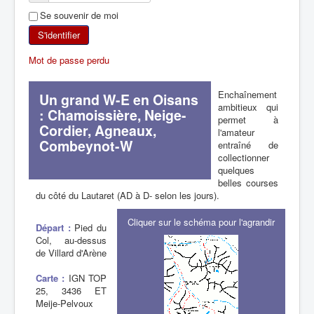
Se souvenir de moi
SKI DE RANDONNÉE
S'identifier
RANDONNÉE PÉDESTRE
Mot de passe perdu
RANDONNÉE SPORTIVE
Enchaînement
Un grand W-E en Oisans
ambitieux qui
: Chamoissière, Neige-
permet à
Cordier, Agneaux,
l'amateur
Combeynot-W
entraîné de
collectionner
quelques
belles courses
du côté du Lautaret (AD à D- selon les jours).
Cliquer sur le schéma pour l'agrandir
Départ :
Pied du
Col, au-dessus
de Villard d'Arène
Carte :
IGN TOP
25, 3436 ET
Meije-Pelvoux