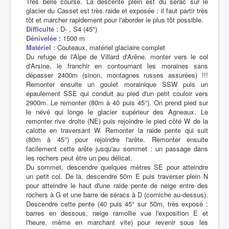
Très belle course. La descente plein est du sérac sur le
glacier du Casset est très raide et exposée : il faut partir très
tôt et marcher rapidement pour l'aborder le plus tôt possible.
Difficulté :
D- , S4 (45°)
Dénivelée :
1500 m
Matériel :
Couteaux, matériel glaciaire complet
Du refuge de l'Alpe de Villard d'Arêne, monter vers le col
d'Arsine, le franchir en contournant les moraines sans
dépasser 2400m (sinon, montagnes russes assurées) !!!
Remonter ensuite un goulet morainique SSW puis un
épaulement SSE qui conduit au pied d'un petit couloir vers
2900m. Le remonter (80m à 40 puis 45°). On prend pied sur
le névé qui longe le glacier supérieur des Agneaux. Le
remonter rive droite (NE) puis rejoindre le pied côté W de la
calotte en traversant W. Remonter la raide pente qui suit
(80m à 45°) pour rejoindre l'arête. Remonter ensuite
facilement cette arête jusqu'au sommet : un passage dans
les rochers peut être un peu délicat.
Du sommet, descendre quelques mètres SE pour atteindre
un petit col. De là, descendre 50m E puis traverser plein N
pour atteindre le haut d'une raide pente de neige entre des
rochers à G et une barre de séracs à D (corniche au-dessus).
Descendre cette pente (40 puis 45° sur 50m, très exposé :
barres en dessous, neige ramollie vue l'exposition E et
l'heure, même en marchant vite) pour revenir sous les