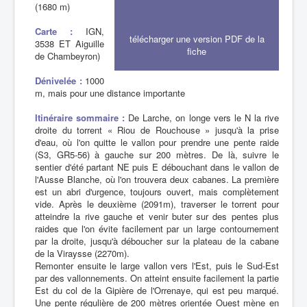
(1680 m)
Carte :
IGN,
télécharger une version PDF de la
3538 ET Aiguille
fiche
de Chambeyron)
Dénivelée :
1000
m, mais pour une distance importante
Itinéraire sommaire :
De Larche, on longe vers le N la rive
droite du torrent « Riou de Rouchouse » jusqu'à la prise
d'eau, où l'on quitte le vallon pour prendre une pente raide
(S3, GR5-56) à gauche sur 200 mètres. De là, suivre le
sentier d'été partant NE puis E débouchant dans le vallon de
l'Ausse Blanche, où l'on trouvera deux cabanes. La première
est un abri d'urgence, toujours ouvert, mais complètement
vide. Après le deuxième (2091m), traverser le torrent pour
atteindre la rive gauche et venir buter sur des pentes plus
raides que l'on évite facilement par un large contournement
par la droite, jusqu'à déboucher sur la plateau de la cabane
de la Viraysse (2270m).
Remonter ensuite le large vallon vers l'Est, puis le Sud-Est
par des vallonnements. On atteint ensuite facilement la partie
Est du col de la Gipière de l'Orrenaye, qui est peu marqué.
Une pente régulière de 200 mètres orientée Ouest mène en