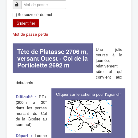
SKI DE RANDONNÉE
Se souvenir de moi
RANDONNÉE PÉDESTRE
S'identifier
Mot de passe perdu
RANDONNÉE SPORTIVE
Une jolie
Tête de Platasse 2706 m,
course à la
versant Ouest - Col de la
journée,
Portiolette 2692 m
relativement
sûre et qui
convient aux
débutants
Cliquer sur le schéma pour l'agrandir
Difficulté :
PD+
(200m à 30°
dans les pentes
menant du Col
de la Gipière au
sommet)
Départ :
Larche