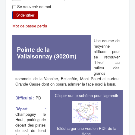
Se souvenir de moi
SKI DE RANDONNÉE
S'identifier
RANDONNÉE PÉDESTRE
Mot de passe perdu
RANDONNÉE SPORTIVE
Une course de
moyenne
Pointe de la
altitude pour
Vallaisonnay (3020m)
se retrouver
l'hiver au
milieu des
grands
sommets de la Vanoise, Bellecôte, Mont Pourri et surtout
Grande Casse dont on pourra admirer la face nord à loisir.
Cliquer sur le schéma pour l'agrandir
Difficulté :
PD
Départ :
Champagny le
Haut, parking de
départ des pistes
télécharger une version PDF de la
de ski de fond
fiche