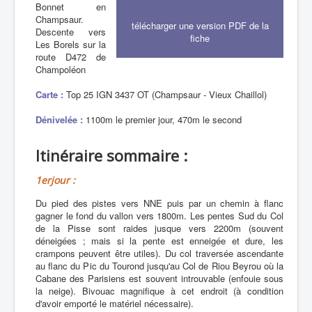
Bonnet en
Champsaur.
télécharger une version PDF de la
Descente vers
fiche
Les Borels sur la
route D472 de
Champoléon
Carte :
Top 25 IGN 3437 OT (Champsaur - Vieux Chaillol)
Dénivelée :
1100m le premier jour, 470m le second
Itinéraire sommaire :
1erjour :
Du pied des pistes vers NNE puis par un chemin à flanc
gagner le fond du vallon vers 1800m. Les pentes Sud du Col
de la Pisse sont raides jusque vers 2200m (souvent
déneigées ; mais si la pente est enneigée et dure, les
crampons peuvent être utiles). Du col traversée ascendante
au flanc du Pic du Tourond jusqu'au Col de Riou Beyrou où la
Cabane des Parisiens est souvent introuvable (enfouie sous
la neige). Bivouac magnifique à cet endroit (à condition
d'avoir emporté le matériel nécessaire).