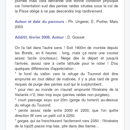
journée mais cela demande une bonne condition physique
car l'orientation sud des pentes raides situées sous le col de
la Pisse oblige à ne pas descendre trop tardivement.
Auteur et date du parcours :
Ph. Ungerer, E. Portier, Mars
2003
Additif, février 2008. Auteur :
D. Gosset
On l'a fait dans l'autre sens ! Soit 1900m de montée depuis
les Borels, en 6 heures : long, mais ça reste une course
assez facile (couteaux). Neige dès le départ et jusqu'à
l'arrivée, assez rare à cette latitude pour le noter ! D'où
quelques différences d'appréciation :
* le fond du vallon vers le refuge du Tourond doit être
emprunté en tout début de matinée, il y a plus tard de gros
risques de purge des pentes sud qui le surplombent.
* pour rien au monde on n'aurait emprunté l'itinéraire de la
Variante n°2, bien trop expo (pentes raides non purgées).
* court passage expo sur 20m (gorge du torrent) au-dessus
du refuge du Tourond.
* pente assez raide entre 2000 et 2200, que l'on quitte
direction W vers un petit col à 2250.
* gorges qui se franchissent facilement vers 2350 : l'itinéraire
de la top25 passe trop bas, pile dans des barres...