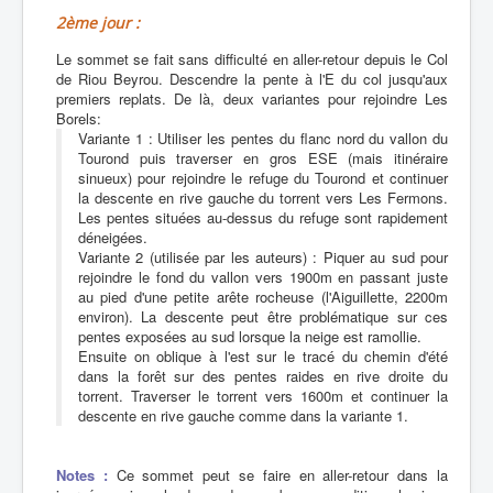
2ème jour :
Le sommet se fait sans difficulté en aller-retour depuis le Col
de Riou Beyrou. Descendre la pente à l'E du col jusqu'aux
premiers replats. De là, deux variantes pour rejoindre Les
Borels:
Variante 1 :
Utiliser les pentes du flanc nord du vallon du
Tourond puis traverser en gros ESE (mais itinéraire
sinueux) pour rejoindre le refuge du Tourond et continuer
la descente en rive gauche du torrent vers Les Fermons.
Les pentes situées au-dessus du refuge sont rapidement
déneigées.
Variante 2 (utilisée par les auteurs) :
Piquer au sud pour
rejoindre le fond du vallon vers 1900m en passant juste
au pied d'une petite arête rocheuse (l'Aiguillette, 2200m
environ). La descente peut être problématique sur ces
pentes exposées au sud lorsque la neige est ramollie.
Ensuite on oblique à l'est sur le tracé du chemin d'été
dans la forêt sur des pentes raides en rive droite du
torrent. Traverser le torrent vers 1600m et continuer la
descente en rive gauche comme dans la variante 1.
Notes :
Ce sommet peut se faire en aller-retour dans la