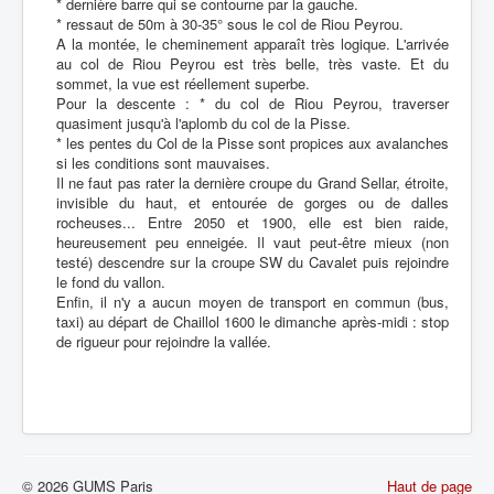
* dernière barre qui se contourne par la gauche.
* ressaut de 50m à 30-35° sous le col de Riou Peyrou.
A la montée, le cheminement apparaît très logique. L'arrivée
au col de Riou Peyrou est très belle, très vaste. Et du
sommet, la vue est réellement superbe.
Pour la descente : * du col de Riou Peyrou, traverser
quasiment jusqu'à l'aplomb du col de la Pisse.
* les pentes du Col de la Pisse sont propices aux avalanches
si les conditions sont mauvaises.
Il ne faut pas rater la dernière croupe du Grand Sellar, étroite,
invisible du haut, et entourée de gorges ou de dalles
rocheuses... Entre 2050 et 1900, elle est bien raide,
heureusement peu enneigée. Il vaut peut-être mieux (non
testé) descendre sur la croupe SW du Cavalet puis rejoindre
le fond du vallon.
Enfin, il n'y a aucun moyen de transport en commun (bus,
taxi) au départ de Chaillol 1600 le dimanche après-midi : stop
de rigueur pour rejoindre la vallée.
© 2026 GUMS Paris
Haut de page