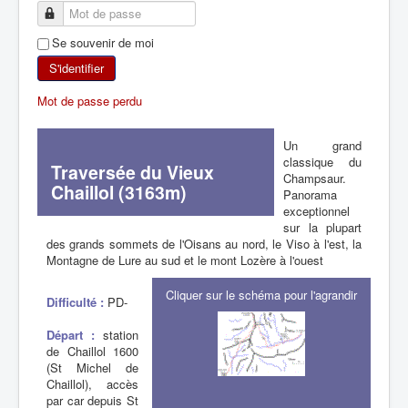
SKI DE RANDONNÉE
Se souvenir de moi
RANDONNÉE PÉDESTRE
S'identifier
Mot de passe perdu
RANDONNÉE SPORTIVE
Un grand
classique du
Traversée du Vieux
Champsaur.
Chaillol (3163m)
Panorama
exceptionnel
sur la plupart
des grands sommets de l'Oisans au nord, le Viso à l'est, la
Montagne de Lure au sud et le mont Lozère à l'ouest
Cliquer sur le schéma pour l'agrandir
Difficulté :
PD-
Départ :
station
de Chaillol 1600
(St Michel de
Chaillol), accès
par car depuis St